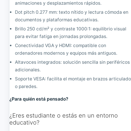
1
2
animaciones y desplazamientos rápidos.
6
8
0
0
Dot pitch 0.277 mm: texto nítido y lectura cómoda en
0
x
documentos y plataformas educativas.
x
1
1
0
Brillo 250 cd/m² y contraste 1000:1: equilibrio visual
2
2
para evitar fatiga en jornadas prolongadas.
0
4
0
Conectividad VGA y HDMI: compatible con
ordenadores modernos y equipos más antiguos.
Altavoces integrados: solución sencilla sin periféricos
adicionales.
Soporte VESA: facilita el montaje en brazos articulad
o paredes.
¿Para quién está pensado?
¿Eres estudiante o estás en un entorno
educativo?