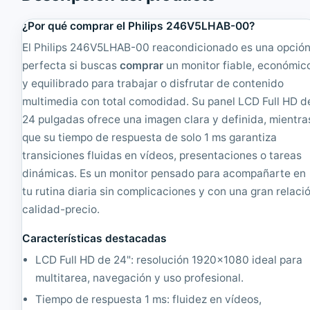
r
F
2
T
¿Por qué comprar el Philips 246V5LHAB-00?
0
4
El Philips 246V5LHAB-00 reacondicionado es una opció
4
:
B
3
perfecta si buscas
comprar
un monitor fiable, económic
M
|
y equilibrado para trabajar o disfrutar de contenido
M
R
o
multimedia con total comodidad. Su panel LCD Full HD d
e
n
a
24 pulgadas ofrece una imagen clara y definida, mientra
i
c
que su tiempo de respuesta de solo 1 ms garantiza
t
o
o
n
transiciones fluidas en vídeos, presentaciones o tareas
r
d
dinámicas. Es un monitor pensado para acompañarte en
T
i
tu rutina diaria sin complicaciones y con una gran relaci
F
c
T
i
calidad-precio.
2
o
0
n
Características destacadas
"
a
4
d
LCD Full HD de 24": resolución 1920x1080 ideal para
:
o
multitarea, navegación y uso profesional.
3
|
,
1
Tiempo de respuesta 1 ms: fluidez en vídeos,