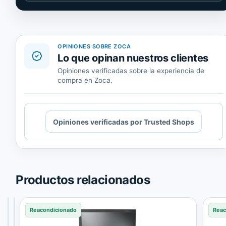
de
Trusted
Shops.
OPINIONES SOBRE ZOCA
Lo que opinan nuestros clientes
Opiniones verificadas sobre la experiencia de
compra en Zoca.
Cargando
Opiniones verificadas por Trusted Shops
contenido
de
Trusted
Shops.
Productos relacionados
Reacondicionado
Reacondicionado
Reacondicionado
Reac