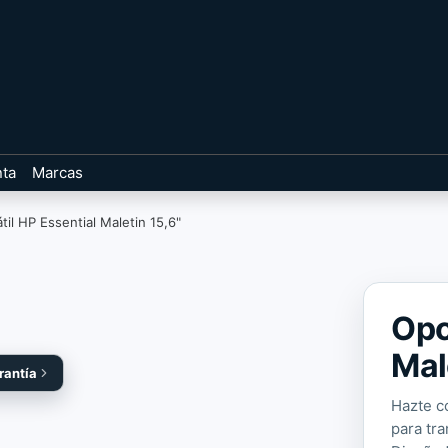
nta
Marcas
til HP Essential Maletin 15,6"
Opc
Mal
rantía
Hazte co
para tr