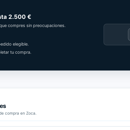
sta
2.500 €
a que compres sin preocupaciones.
Cargando
contenido
edido elegible.
de
Trusted
letar tu compra.
Shops.
tes
a de compra en Zoca.