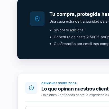
Tu compra, protegida ha
Una capa extra de tranquilidad par
Sin coste adicional.
Cobertura de hasta 2.500 € por p
Confirmación por email tras comp
OPINIONES SOBRE ZOCA
Lo que opinan nuestros clien
Opiniones verificadas sobre la experienci