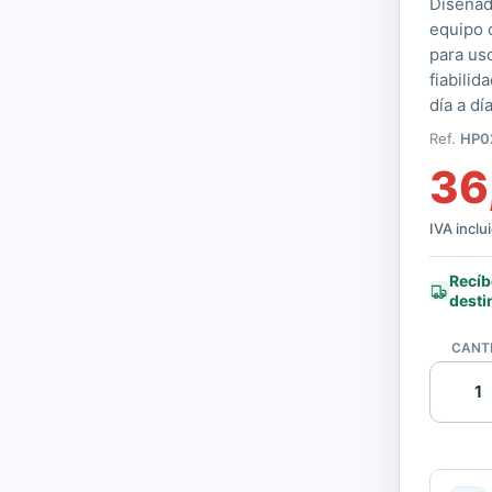
Diseñad
equipo 
para uso
fiabili
día a día
Ref.
HP0
36
IVA inclu
Recíb
desti
CANT
Opción
Portátil
HP
Essentia
Maletin
15,6"