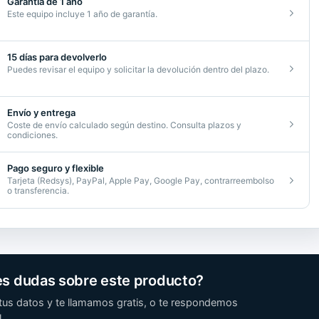
Garantía de 1 año
Este equipo incluye 1 año de garantía.
icionado
d
15 días para devolverlo
Puedes revisar el equipo y solicitar la devolución dentro del plazo.
Envío y entrega
Coste de envío calculado según destino. Consulta plazos y
condiciones.
Pago seguro y flexible
Tarjeta (Redsys), PayPal, Apple Pay, Google Pay, contrarreembolso
o transferencia.
es dudas sobre este producto?
tus datos y te llamamos gratis, o te respondemos
.