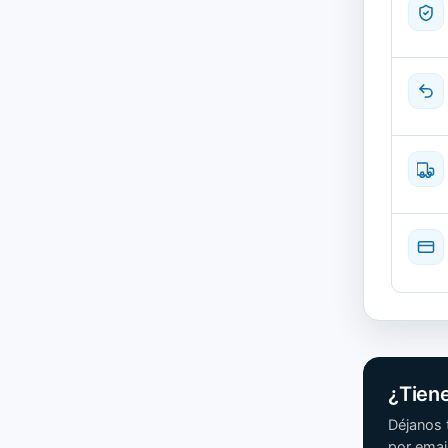
|
Reacond
cantida
¿Tien
Déjanos 
por email