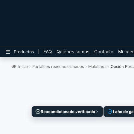
FAQ
Quiénes somos
Contacto
Mi cue
Productos
Inicio
Portátiles reacondicionados
Maletines
Opción Portá
Reacondicionado verificado
1 año de ga