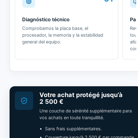
Diagnóstico técnico
Pan
Comprobamos la placa base, el
Revi
procesador, la memoria y la estabilidad
tou
general del equipo.
alt
cor
Votre achat protégé jusqu’à
2 500 €
Une couche de sérénité supplémentaire para
vos achats en toute tranquillité.
Sans frais supplémentaires.
Couverture jusqu’à 2 500 € par commande