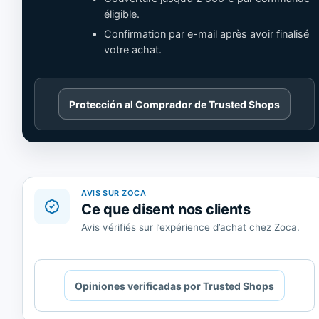
éligible.
Confirmation par e-mail après avoir finalisé
votre achat.
Cargando
Protección al Comprador de Trusted Shops
contenido
de
Trusted
Shops.
AVIS SUR ZOCA
Ce que disent nos clients
Avis vérifiés sur l’expérience d’achat chez Zoca.
Cargando
Opiniones verificadas por Trusted Shops
contenido
de