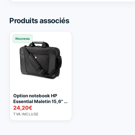
Trusted
Shops.
Produits associés
Nouveau
Option notebook HP
Essential Maletin 15,6'' |
Nouveau
24,20
€
TVA INCLUSE