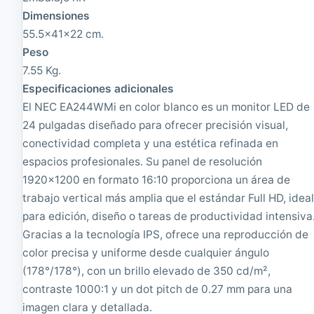
x
1
Dimensiones
1
0
55.5x41x22 cm.
2
2
0
4
Peso
0
7.55 Kg.
Especificaciones adicionales
El NEC EA244WMi en color blanco es un monitor LED de
24 pulgadas diseñado para ofrecer precisión visual,
conectividad completa y una estética refinada en
espacios profesionales. Su panel de resolución
1920x1200 en formato 16:10 proporciona un área de
trabajo vertical más amplia que el estándar Full HD, idea
para edición, diseño o tareas de productividad intensiva
Gracias a la tecnología IPS, ofrece una reproducción de
color precisa y uniforme desde cualquier ángulo
(178°/178°), con un brillo elevado de 350 cd/m²,
contraste 1000:1 y un dot pitch de 0.27 mm para una
imagen clara y detallada.