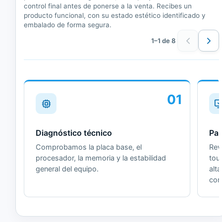
control final antes de ponerse a la venta. Recibes un
producto funcional, con su estado estético identificado y
embalado de forma segura.
1–1 de 8
01
Diagnóstico técnico
Pan
Comprobamos la placa base, el
Revi
procesador, la memoria y la estabilidad
tou
general del equipo.
alt
cor