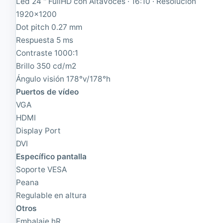
Led 24 '' FullHD con Altavoces · 16:10 · Resolución
4
:
B
3
1920x1200
M
|
Dot pitch 0.27 mm
M
R
Respuesta 5 ms
o
e
n
a
Contraste 1000:1
i
c
Brillo 350 cd/m2
t
o
o
Ángulo visión 178°v/178°h
n
r
d
Puertos de vídeo
T
i
VGA
F
c
T
i
HDMI
2
o
Display Port
0
n
DVI
"
a
4
d
Específico pantalla
:
o
Soporte VESA
3
|
Peana
,
1
1
2
Regulable en altura
6
8
Otros
0
0
0
x
Embalaje hR