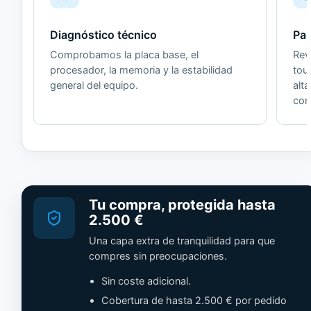
Diagnóstico técnico
Pan
Comprobamos la placa base, el
Revi
procesador, la memoria y la estabilidad
tou
general del equipo.
alt
cor
Tu compra, protegida hasta
2.500 €
Una capa extra de tranquilidad para que
compres sin preocupaciones.
Sin coste adicional.
Cobertura de hasta 2.500 € por pedido