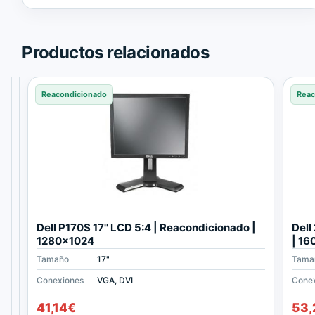
Trusted
Shops.
Productos relacionados
Reacondicionado
Reacondicionado
Reacondicionado
Reac
S
S
Dell P170S 17'' LCD 5:4 | Reacondicionado |
Dell
a
a
1280x1024
| 1
m
m
Tamaño
Tamaño
Tamaño
20"
17"
17"
Tama
s
s
u
u
Conexiones
Conexiones
Conexiones
VGA, DVI
VGA
VGA, DVI
Cone
n
n
47,19
35,09
€
€
41,14
€
53,
g
g
IVA
IVA