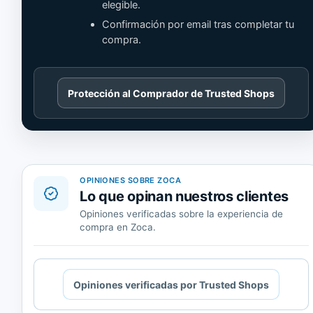
elegible.
Confirmación por email tras completar tu
compra.
Cargando
Protección al Comprador de Trusted Shops
contenido
de
Trusted
Shops.
OPINIONES SOBRE ZOCA
Lo que opinan nuestros clientes
Opiniones verificadas sobre la experiencia de
compra en Zoca.
Cargando
Opiniones verificadas por Trusted Shops
contenido
de