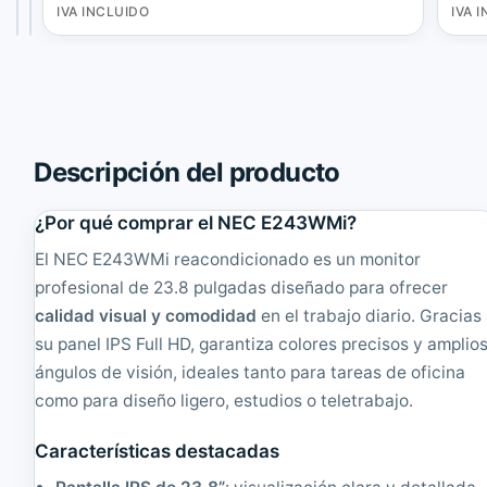
S
7
INCLUIDO
INCLUIDO
IVA INCLUIDO
IVA 
y
1
n
0
c
N
M
1
a
7
s
'
t
'
Descripción del producto
e
T
r
F
2
T
¿Por qué comprar el NEC E243WMi?
0
4
4
:
El NEC E243WMi reacondicionado es un monitor
B
3
profesional de 23.8 pulgadas diseñado para ofrecer
M
|
calidad visual y comodidad
en el trabajo diario. Gracias
M
R
o
e
su panel IPS Full HD, garantiza colores precisos y amplio
n
a
ángulos de visión, ideales tanto para tareas de oficina
i
c
como para diseño ligero, estudios o teletrabajo.
t
o
o
n
r
d
Características destacadas
T
i
F
c