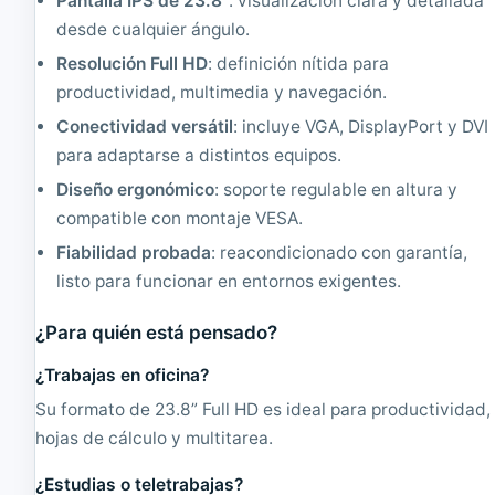
Pantalla IPS de 23.8”
: visualización clara y detallada
T
i
desde cualquier ángulo.
2
o
0
n
Resolución Full HD
: definición nítida para
"
a
productividad, multimedia y navegación.
4
d
:
o
Conectividad versátil
: incluye VGA, DisplayPort y DVI
3
|
para adaptarse a distintos equipos.
,
1
1
2
Diseño ergonómico
: soporte regulable en altura y
6
8
compatible con montaje VESA.
0
0
0
x
Fiabilidad probada
: reacondicionado con garantía,
x
1
listo para funcionar en entornos exigentes.
1
0
2
2
¿Para quién está pensado?
0
4
0
¿Trabajas en oficina?
Su formato de 23.8” Full HD es ideal para productividad,
hojas de cálculo y multitarea.
¿Estudias o teletrabajas?