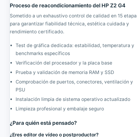
1
Proceso de reacondicionamiento del HP Z2 G4
6
Sometido a un exhaustivo control de calidad en 15 etapa
0
7
para garantizar fiabilidad técnica, estética cuidada y
V
rendimiento certificado.
3
3
.
Test de gráfica dedicada: estabilidad, temperatura y
1
benchmarks específicos
G
H
Verificación del procesador y la placa base
z
Prueba y validación de memoria RAM y SSD
,
1
Comprobación de puertos, conectores, ventilación y
6
PSU
G
B
Instalación limpia de sistema operativo actualizado
,
Limpieza profesional y embalaje seguro
2
4
0
¿Para quién está pensado?
G
B
¿Eres editor de vídeo o postproductor?