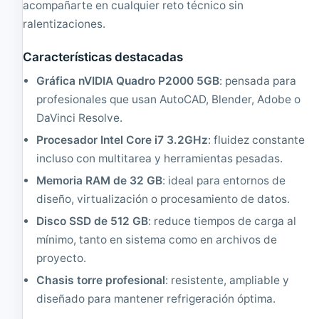
0
o
acompañarte en cualquier reto técnico sin
8
r
ralentizaciones.
G
r
b
e
Características destacadas
.
,
|
I
Gráfica nVIDIA Quadro P2000 5GB
: pensada para
R
n
e
t
profesionales que usan AutoCAD, Blender, Adobe o
a
e
DaVinci Resolve.
c
l
o
X
Procesador Intel Core i7 3.2GHz
: fluidez constante
n
e
incluso con multitarea y herramientas pesadas.
d
o
i
n
Memoria RAM de 32 GB
: ideal para entornos de
c
Q
diseño, virtualización o procesamiento de datos.
i
u
o
a
Disco SSD de 512 GB
: reduce tiempos de carga al
n
d
mínimo, tanto en sistema como en archivos de
a
C
proyecto.
d
o
o
r
Chasis torre profesional
: resistente, ampliable y
e
diseñado para mantener refrigeración óptima.
E
5