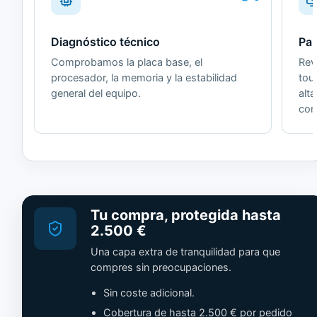
Diagnóstico técnico
Pan
Comprobamos la placa base, el
Revi
procesador, la memoria y la estabilidad
tou
general del equipo.
alt
cor
Tu compra, protegida hasta
2.500 €
Una capa extra de tranquilidad para que
compres sin preocupaciones.
Sin coste adicional.
Cobertura de hasta 2.500 € por pedido