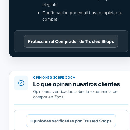
elegible.
Confirmación por email tras completar tu
compra.
Cargando
Protección al Comprador de Trusted Shops
contenido
de
Trusted
Shops.
OPINIONES SOBRE ZOCA
Lo que opinan nuestros clientes
Opiniones verificadas sobre la experiencia de
compra en Zoca.
Cargando
Opiniones verificadas por Trusted Shops
contenido