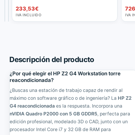
192,39
210,54
€
€
g
c
233,53
€
726
r
i
IVA
IVA
INCLUIDO
INCLUIDO
IVA INCLUIDO
IVA 
á
s
f
i
i
o
c
n
a
T
n
5
V
8
i
1
Descripción del producto
d
0
i
W
¿Por qué elegir el HP Z2 G4 Workstation torre
a
o
Q
r
reacondicionada?
u
k
¿Buscas una estación de trabajo capaz de rendir al
a
S
d
t
máximo con software gráfico o de ingeniería? La
HP Z2
r
a
G4 reacondicionada
es la respuesta. Incorpora una
o
t
nVIDIA Quadro P2000 con 5 GB GDDR5
, perfecta para
M
i
4
o
edición profesional, modelado 3D o CAD, junto con un
0
n
procesador Intel Core i7 y 32 GB de RAM para
0
T