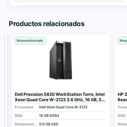
de
Trusted
Shops.
Productos relacionados
Reacondicionado
Reacondicionado
Reacondicionado
Reac
T
D
Dell Precision 5820 WorkStation Torre, Intel
HP Z
a
e
Xeon Quad Core W-2123 3.6 GHz, 16 GB, 512
Reac
r
l
GB SSD
RAM
Procesador
Procesador
Intel Xeon Quad Core E5 1607 V3
Intel Xeon Quad Core W-2123
Proc
j
l
e
P
RAM
RAM
16 GB DDR4
16 GB DDR4
RAM
t
r
Almacenamiento
Almacenamiento
240 GB SSD
512 GB SSD
a
e