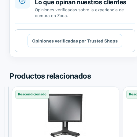
Lo que opinan nuestros clientes
Opiniones verificadas sobre la experiencia de
compra en Zoca.
Cargando
Opiniones verificadas por Trusted Shops
contenido
de
Trusted
Shops.
Productos relacionados
Reacondicionado
Reacondicionado
Reacondicionado
Reac