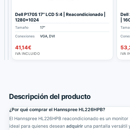
S
S
Dell P170S 17'' LCD 5:4 | Reacondicionado |
Dell
a
a
1280x1024
| 1
m
m
Tamaño
Tamaño
Tamaño
20"
17"
17"
Tama
s
s
u
u
Conexiones
Conexiones
Conexiones
VGA, DVI
VGA
VGA, DVI
Cone
n
n
47,19
35,09
€
€
41,14
€
53,
g
g
IVA
IVA
S
7
INCLUIDO
INCLUIDO
IVA INCLUIDO
IVA 
y
1
n
0
c
N
M
1
a
7
s
'
t
'
Descripción del producto
e
T
r
F
2
T
¿Por qué comprar el Hannspree HL226HPB?
0
4
El Hannspree HL226HPB reacondicionado es un monitor
4
:
B
3
ideal para quienes desean
adquirir
una pantalla versátil 