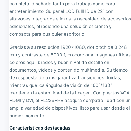
M
|
completa, diseñada tanto para trabajo como para
M
R
o
entretenimiento. Su panel LCD FullHD de 22’’ con
e
n
a
altavoces integrados elimina la necesidad de accesorio
i
c
adicionales, ofreciendo una solución eficiente y
t
o
o
n
compacta para cualquier escritorio.
r
d
T
i
Gracias a su resolución 1920x1080, dot pitch de 0.248
F
c
mm y contraste de 8000:1, proporciona imágenes nítidas
T
i
2
o
colores equilibrados y buen nivel de detalle en
0
n
documentos, vídeos y contenido multimedia. Su tiempo
"
a
de respuesta de 5 ms garantiza transiciones fluidas,
4
d
:
o
mientras que los ángulos de visión de 160°/160°
3
|
mantienen la estabilidad de la imagen. Con puertos VGA,
,
1
1
2
HDMI y DVI, el HL226HPB asegura compatibilidad con u
6
8
amplia variedad de dispositivos, listo para usar desde el
0
0
primer momento.
0
x
x
1
Características destacadas
1
0