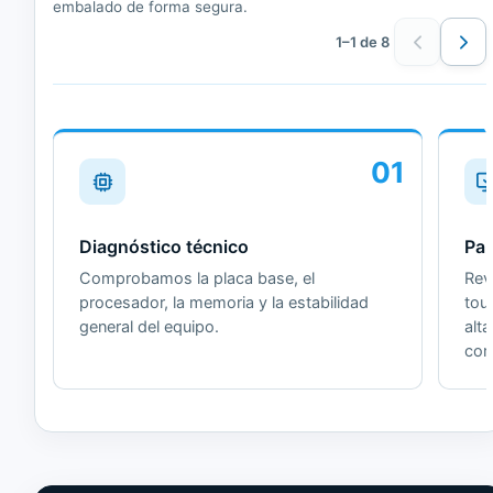
embalado de forma segura.
1–1 de 8
01
Diagnóstico técnico
Pan
Comprobamos la placa base, el
Revi
procesador, la memoria y la estabilidad
tou
general del equipo.
alt
cor