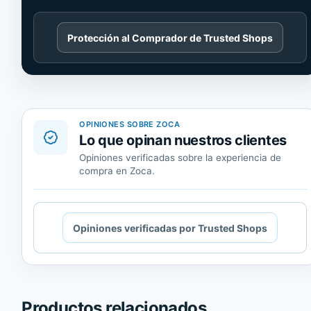
Cargando
Protección al Comprador de Trusted Shops
contenido
de
Trusted
Shops.
OPINIONES SOBRE ZOCA
Lo que opinan nuestros clientes
Opiniones verificadas sobre la experiencia de
compra en Zoca.
Cargando
Opiniones verificadas por Trusted Shops
contenido
de
Trusted
Shops.
Productos relacionados