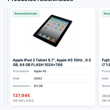
Reacondicionado
Reacondicionado
Reacondicionado
Reac
A
H
Apple iPad 2 Tablet 9.7", Apple A5 1GHz , 0.5
Fuji
p
P
GB, 64 GB FLASH 1024x768
i7 1
p
P
192
Procesador
Procesador
Procesador
Apple A5
Intel Core i5-6300U
Apple A5
Proc
l
r
e
o
RAM
RAM
RAM
DDR2
8 GB DDR4
DDR2
RAM
i
B
Almacenamiento
Almacenamiento
16 GB
Almacenamiento
500 GB SSD
64 GB
P
o
65,34
233,53
€
€
a
o
137,94
€
281,
d
k
IVA
IVA
INCLUIDO
INCLUIDO
IVA INCLUIDO
IVA 
2
6
T
4