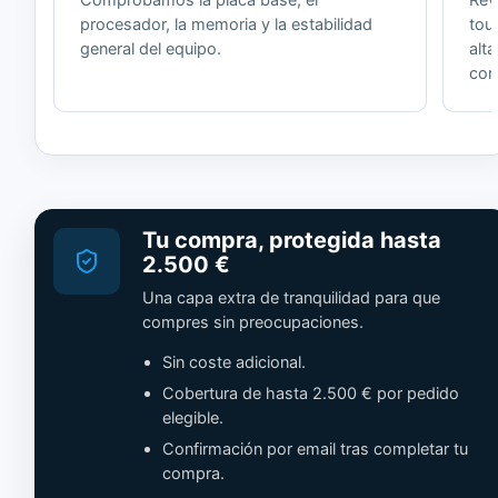
Comprobamos la placa base, el
Revi
procesador, la memoria y la estabilidad
tou
general del equipo.
alt
cor
Tu compra, protegida hasta
2.500 €
Una capa extra de tranquilidad para que
compres sin preocupaciones.
Sin coste adicional.
Cobertura de hasta 2.500 € por pedido
elegible.
Confirmación por email tras completar tu
compra.