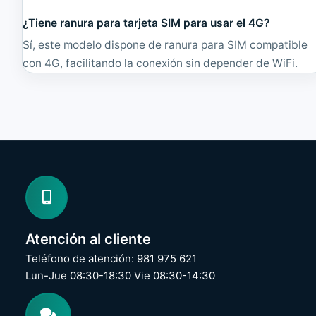
0
8
¿Tiene ranura para tarjeta SIM para usar el 4G?
0
Sí, este modelo dispone de ranura para SIM compatible
con 4G, facilitando la conexión sin depender de WiFi.
Atención al cliente
Teléfono de atención: 981 975 621
Lun-Jue 08:30-18:30 Vie 08:30-14:30