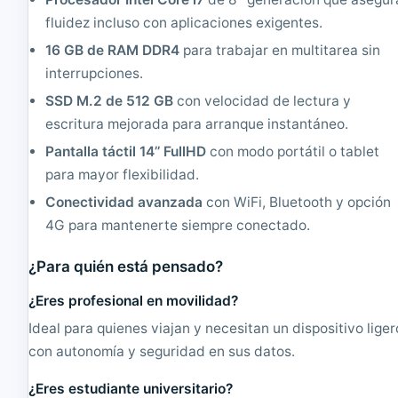
5
c
fluidez incluso con aplicaciones exigentes.
G
o
B
n
16 GB de RAM DDR4
para trabajar en multitarea sin
,
d
interrupciones.
1
i
6
c
SSD M.2 de 512 GB
con velocidad de lectura y
G
i
escritura mejorada para arranque instantáneo.
B
o
F
n
Pantalla táctil 14’’ FullHD
con modo portátil o tablet
L
a
para mayor flexibilidad.
A
d
S
o
Conectividad avanzada
con WiFi, Bluetooth y opción
H
|
4G para mantenerte siempre conectado.
1
C
0
o
2
r
¿Para quién está pensado?
4
e
x
i
¿Eres profesional en movilidad?
7
5
Ideal para quienes viajan y necesitan un dispositivo liger
6
2
8
.
con autonomía y seguridad en sus datos.
4
G
¿Eres estudiante universitario?