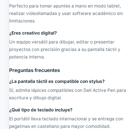
H
Perfecto para tomar apuntes a mano en modo tablet,
z
|
realizar videollamadas y usar software académico sin
8
limitaciones.
G
B
¿Eres creativo digital?
R
A
Un equipo versátil para dibujar, editar o presentar
M
proyectos con precisión gracias a su pantalla táctil y
|
5
potencia interna.
0
0
Preguntas frecuentes
G
B
¿La pantalla táctil es compatible con stylus?
S
S
Sí, admite lápices compatibles con Dell Active Pen para
D
escritura y dibujo digital.
1
9
¿Qué tipo de teclado incluye?
2
0
El portátil lleva teclado internacional y se entrega con
x
pegatinas en castellano para mayor comodidad.
1