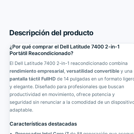
a
0
b
G
l
2
e
-
t
B
9
a
Descripción del producto
.
t
7
e
¿Por qué comprar el Dell Latitude 7400 2-in-1
"
r
,
í
Portátil Reacondicionado?
A
a
El Dell Latitude 7400 2-in-1 reacondicionado combina
p
N
p
u
rendimiento empresarial
,
versatilidad convertible
y una
l
e
pantalla táctil FullHD
de 14 pulgadas en un formato liger
e
v
y elegante. Diseñado para profesionales que buscan
A
a
5
1
productividad en movimiento, ofrece potencia y
1
4
seguridad sin renunciar a la comodidad de un dispositiv
G
'
H
'
adaptable.
z
|
,
R
Características destacadas
0
e
.
a
Procesador Intel Core i7
de 8ª generación que asegur