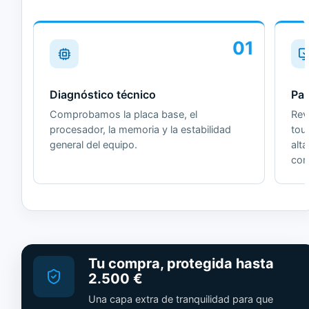
01
Diagnóstico técnico
Pan
Comprobamos la placa base, el
Revi
procesador, la memoria y la estabilidad
tou
general del equipo.
alt
cor
Tu compra, protegida hasta
2.500 €
Una capa extra de tranquilidad para que