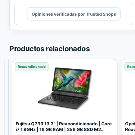
Cargando
Opiniones verificadas por Trusted Shops
contenido
de
Trusted
Shops.
Productos relacionados
Reacondicionado
Reacondicionado
Reacondicionado
Reac
A
A
Fujitsu Q739 13.3'' | Reacondicionado | Core
Opci
p
p
i7 1.9GHz | 16 GB RAM | 256 GB SSD M2
Rea