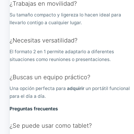
¿Trabajas en movilidad?
2
2
4
4
Su tamaño compacto y ligereza lo hacen ideal para
x
x
7
7
llevarlo contigo a cualquier lugar.
6
6
8
8
¿Necesitas versatilidad?
El formato 2 en 1 permite adaptarlo a diferentes
situaciones como reuniones o presentaciones.
¿Buscas un equipo práctico?
Una opción perfecta para
adquirir
un portátil funcional
para el día a día.
Preguntas frecuentes
¿Se puede usar como tablet?