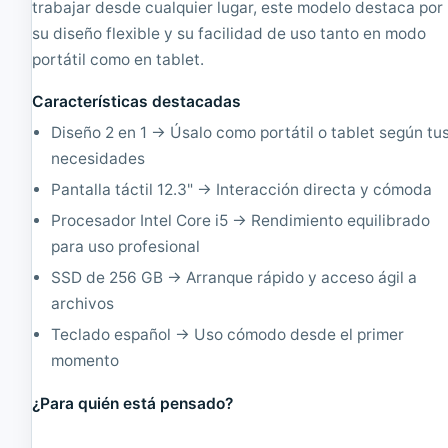
trabajar desde cualquier lugar, este modelo destaca por
A
A
5
5
su diseño flexible y su facilidad de uso tanto en modo
1
1
portátil como en tablet.
G
G
H
H
Características destacadas
z
z
,
,
Diseño 2 en 1 → Úsalo como portátil o tablet según tu
0
0
necesidades
.
.
5
5
Pantalla táctil 12.3" → Interacción directa y cómoda
G
G
B
B
Procesador Intel Core i5 → Rendimiento equilibrado
,
,
para uso profesional
1
6
6
4
SSD de 256 GB → Arranque rápido y acceso ágil a
G
G
archivos
B
B
F
F
Teclado español → Uso cómodo desde el primer
L
L
momento
A
A
S
S
¿Para quién está pensado?
H
H
1
1
0
0