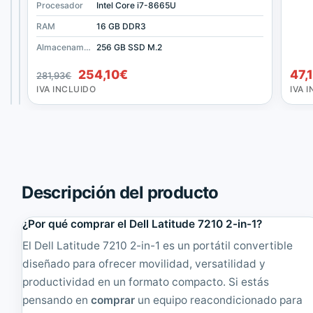
p
p
1920x1080
Procesador
Procesador
Procesador
Apple A5
Apple A5
Intel Core i7-8665U
l
l
e
e
RAM
RAM
RAM
DDR2
DDR2
16 GB DDR3
i
i
Almacenamiento
Almacenamiento
16 GB
Almacenamiento
64 GB
256 GB SSD M.2
P
P
65,34
137,94
€
€
a
a
El
El
254,10
€
47,
281,93
€
d
d
IVA
IVA
precio
precio
INCLUIDO
INCLUIDO
IVA INCLUIDO
IVA 
2
2
original
actual
T
T
era:
es:
a
a
281,93€.
254,10€.
b
b
l
l
e
e
t
t
9
9
Descripción del producto
.
.
7
7
¿Por qué comprar el Dell Latitude 7210 2-in-1?
"
"
,
,
El Dell Latitude 7210 2-in-1 es un portátil convertible
A
A
diseñado para ofrecer movilidad, versatilidad y
p
p
p
p
productividad en un formato compacto. Si estás
l
l
pensando en
comprar
un equipo reacondicionado para
e
e