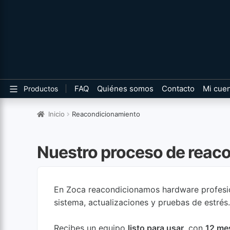
FAQ
Quiénes somos
Contacto
Mi cue
Productos
Inicio
Reacondicionamiento
Nuestro proceso de reac
En Zoca reacondicionamos hardware profesion
sistema, actualizaciones y pruebas de estrés.
Recibes un equipo
listo para usar
, con
12 me