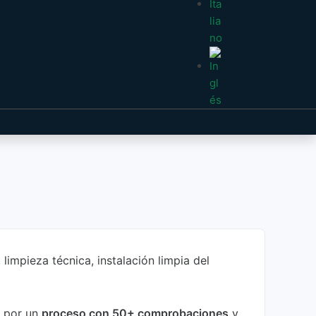
mpieza técnica, instalación limpia del
a por un
proceso con 50+ comprobaciones
y