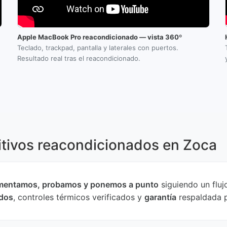
Apple MacBook Pro reacondicionado — vista 360º
Teclado, trackpad, pantalla y laterales con puertos.
Resultado real tras el reacondicionado.
itivos reacondicionados en Zoca
entamos, probamos y ponemos a punto
siguiendo un flu
ados
, controles térmicos verificados y
garantía
respaldada p