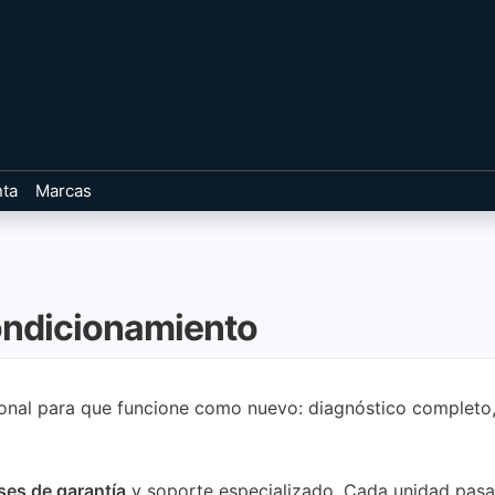
nta
Marcas
ondicionamiento
al para que funcione como nuevo: diagnóstico completo, li
ses de garantía
y soporte especializado. Cada unidad pas