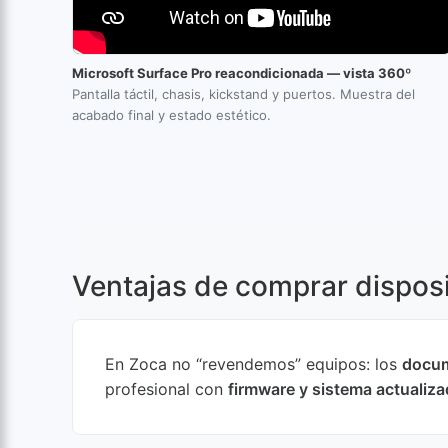
Microsoft Surface Pro reacondicionada — vista 360º
Pantalla táctil, chasis, kickstand y puertos. Muestra del
acabado final y estado estético.
Ventajas de comprar dispos
En Zoca no “revendemos” equipos: los
docum
profesional con
firmware y sistema actualiz