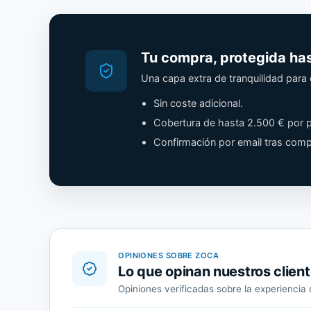
Tu compra, protegida ha
Una capa extra de tranquilidad par
Sin coste adicional.
Cobertura de hasta 2.500 € por p
Confirmación por email tras comp
OPINIONES SOBRE ZOCA
Lo que opinan nuestros clien
Opiniones verificadas sobre la experienci