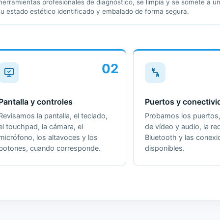
erramientas profesionales de diagnóstico, se limpia y se somete a un 
su estado estético identificado y embalado de forma segura.
02
Pantalla y controles
Puertos y conectivi
Revisamos la pantalla, el teclado,
Probamos los puertos, 
el touchpad, la cámara, el
de vídeo y audio, la red
micrófono, los altavoces y los
Bluetooth y las conex
botones, cuando corresponde.
disponibles.