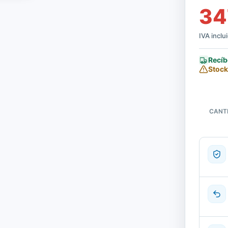
34
IVA inclu
Recíb
Stock
CANT
Switch
CISCO
WS-
C3750X
24S-
E
|
Reacond
cantida