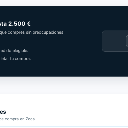
sta
2.500 €
a que compres sin preocupaciones.
Cargando
contenido
edido elegible.
de
Trusted
letar tu compra.
Shops.
tes
a de compra en Zoca.