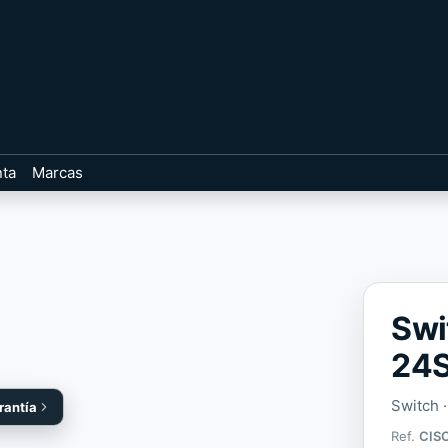
nta
Marcas
Swi
24S
Switch 
rantía
Ref.
CIS