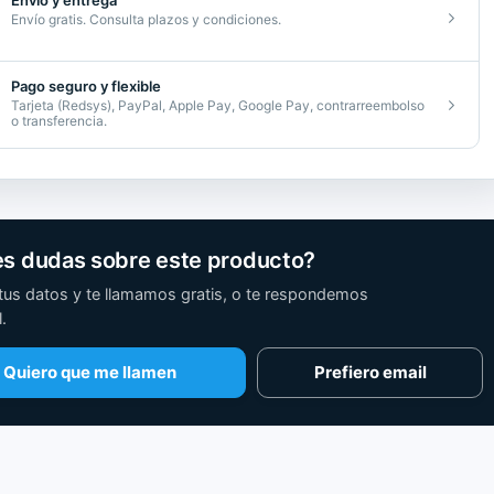
Envío y entrega
Envío gratis. Consulta plazos y condiciones.
Pago seguro y flexible
Tarjeta (Redsys), PayPal, Apple Pay, Google Pay, contrarreembolso
o transferencia.
es dudas sobre este producto?
tus datos y te llamamos gratis, o te respondemos
.
Quiero que me llamen
Prefiero email