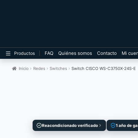
FAQ
Quiénes somos
Contacto
Mi cue
Productos
Inicio
Redes
Switches
Switch CISCO WS-C3750X-24S-E
Reacondicionado verificado
1 año de ga