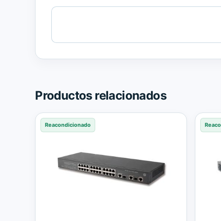
Cargando
contenido
de
Trusted
Shops.
Productos relacionados
Reacondicionado
Reaco