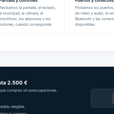
Pantalla y controles
Puertos y conectivi
Revisamos la pantalla, el teclado,
Probamos los puertos, 
el touchpad, la cámara, el
de vídeo y audio, la red
micrófono, los altavoces y los
Bluetooth y las conex
botones, cuando corresponde.
disponibles.
sta
2.500 €
a que compres sin preocupaciones.
Cargando
contenido
edido elegible.
de
Trusted
letar tu compra.