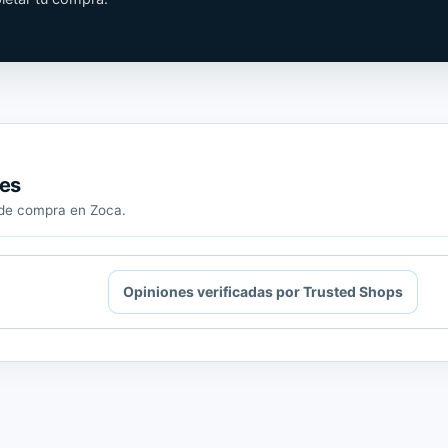
Shops.
tes
a de compra en Zoca.
Opiniones verificadas por Trusted Shops