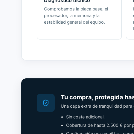
Diagnóstico técnico
Comprobamos la placa base, el
procesador, la memoria y la
estabilidad general del equipo.
Tu compra, protegida ha
Una capa extra de tranquilidad par
Sin coste adicional.
Cobertura de hasta 2.500 € por p
Confirmación por email tras comp