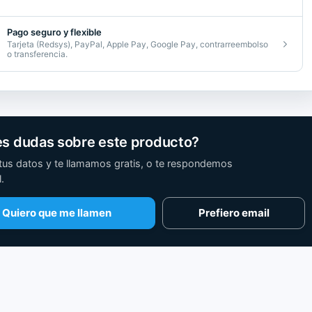
Pago seguro y flexible
Tarjeta (Redsys), PayPal, Apple Pay, Google Pay, contrarreembolso
o transferencia.
es dudas sobre este producto?
tus datos y te llamamos gratis, o te respondemos
.
Quiero que me llamen
Prefiero email