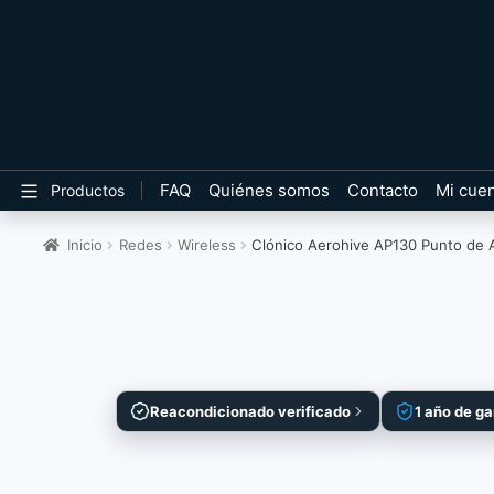
FAQ
Quiénes somos
Contacto
Mi cue
Productos
Inicio
Redes
Wireless
Clónico Aerohive AP130 Punto de 
Reacondicionado verificado
1 año de ga