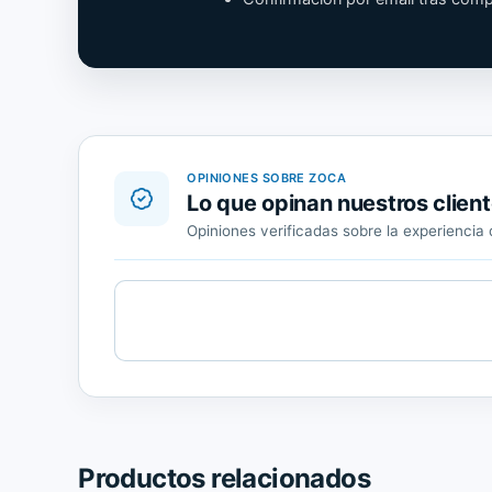
OPINIONES SOBRE ZOCA
Lo que opinan nuestros clien
Opiniones verificadas sobre la experienci
Cargando
contenido
de
Trusted
Shops.
Productos relacionados