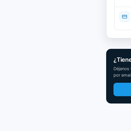
¿Tien
Déjanos 
por email