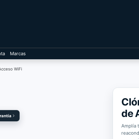
nta
Marcas
Acceso WiFi
Cló
de 
rantía
Amplía 
reacondi