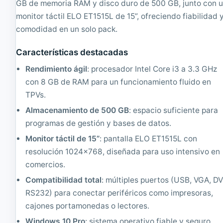
7
O
GB de memoria RAM y disco duro de 500 GB, junto con 
2
,
monitor táctil ELO ET1515L de 15”, ofreciendo fiabilidad 
e
I
comodidad en un solo pack.
+
n
1
t
5
e
Características destacadas
"
l
T
C
Rendimiento ágil
: procesador Intel Core i3 a 3.3 GHz
á
o
con 8 GB de RAM para un funcionamiento fluido en
c
r
TPVs.
t
e
i
i
Almacenamiento de 500 GB
: espacio suficiente para
l
5
programas de gestión y bases de datos.
|
8
R
5
Monitor táctil de 15”
: pantalla ELO ET1515L con
e
0
resolución 1024x768, diseñada para uso intensivo en
a
0
c
3
comercios.
o
G
Compatibilidad total
: múltiples puertos (USB, VGA, DV
n
H
d
z
RS232) para conectar periféricos como impresoras,
i
,
cajones portamonedas o lectores.
c
8
i
G
Windows 10 Pro
: sistema operativo fiable y seguro