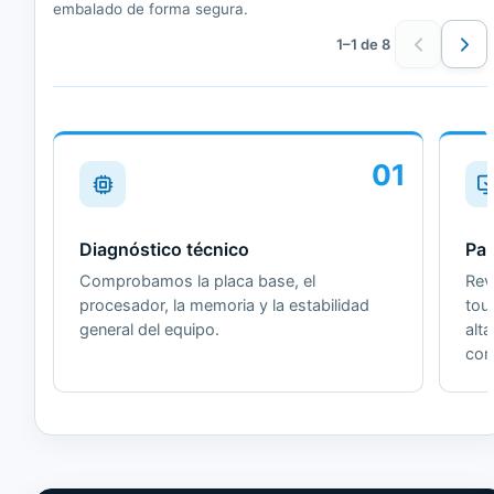
embalado de forma segura.
1–1 de 8
01
Diagnóstico técnico
Pan
Comprobamos la placa base, el
Revi
procesador, la memoria y la estabilidad
tou
general del equipo.
alt
cor