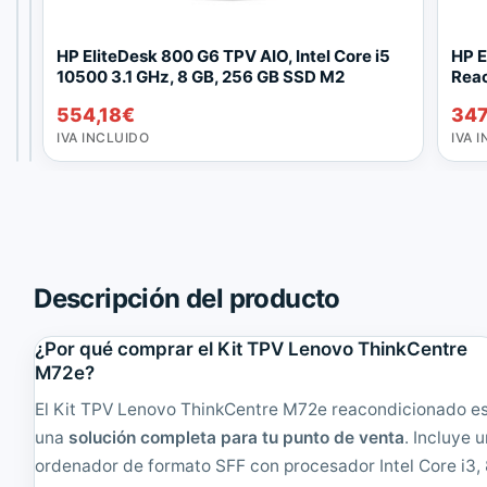
L
H
HP EliteDesk 800 G6 TPV AIO, Intel Core i5
HP E
e
P
10500 3.1 GHz, 8 GB, 256 GB SSD M2
Rea
n
E
212,96
423,50
€
€
554,18
€
347
o
l
IVA
IVA
v
i
INCLUIDO
INCLUIDO
IVA INCLUIDO
IVA 
o
t
T
e
P
D
V
e
T
s
h
k
i
8
Descripción del producto
n
0
k
0
C
G
¿Por qué comprar el Kit TPV Lenovo ThinkCentre
e
4
M72e?
n
T
t
P
El Kit TPV Lenovo ThinkCentre M72e reacondicionado e
r
V
una
solución completa para tu punto de venta
. Incluye 
e
A
ordenador de formato SFF con procesador Intel Core i3,
M
I