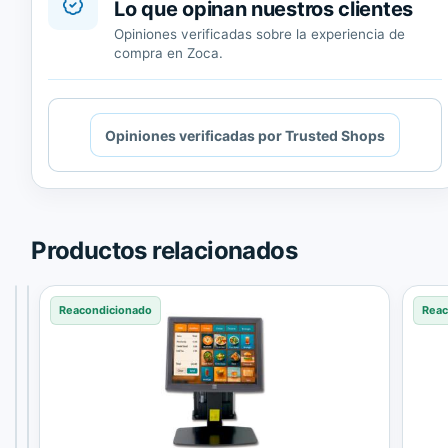
Lo que opinan nuestros clientes
Opiniones verificadas sobre la experiencia de
compra en Zoca.
Cargando
Opiniones verificadas por Trusted Shops
contenido
de
Trusted
Shops.
Productos relacionados
Reacondicionado
Reacondicionado
Reacondicionado
Reac