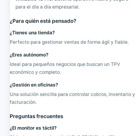
o
B
para el día a día empresarial.
n
,
a
2
d
5
¿Para quién está pensado?
o
6
G
¿Tienes una tienda?
b
Perfecto para gestionar ventas de forma ágil y fiable.
.
S
¿Eres autónomo?
S
D
Ideal para pequeños negocios que buscan un TPV
M
económico y completo.
2
¿Gestión en oficinas?
Una solución sencilla para controlar cobros, inventario y
facturación.
Preguntas frecuentes
¿El monitor es táctil?