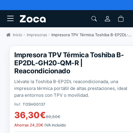
Inicio
Impresoras
Impresora TPV Térmica Toshiba B-EP2DL-GH20-QM-R
Impresora TPV Térmica Toshiba B-
EP2DL-GH20-QM-R |
Reacondicionado
Llévate la Toshiba B-EP2DL reacondicionada, una
impresora térmica portátil de altas prestaciones, ideal
para entornos con TPV o movilidad.
Ref.
TOSH00137
36,30
€
60,50
€
Ahorras
24,20
€
·
IVA incluido