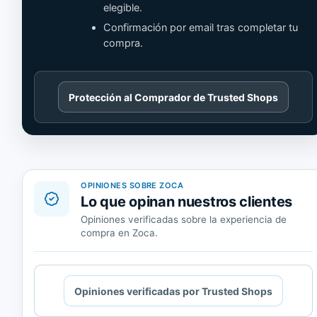
elegible.
Confirmación por email tras completar tu
compra.
Cargando
Protección al Comprador de Trusted Shops
contenido
de
Trusted
Shops.
OPINIONES SOBRE ZOCA
Lo que opinan nuestros clientes
Opiniones verificadas sobre la experiencia de
compra en Zoca.
Cargando
Opiniones verificadas por Trusted Shops
contenido
de