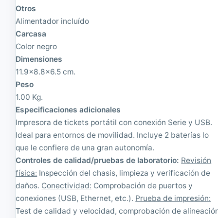
V
T
Otros
U
é
S
r
Alimentador incluído
B
m
Carcasa
-
i
Color negro
P
c
l
a
Dimensiones
u
U
11.9x8.8x6.5 cm.
s
S
P
B
Peso
o
N
1.00 Kg.
w
e
Especificaciones adicionales
e
g
r
r
Impresora de tickets portátil con conexión Serie y USB.
|
a
Ideal para entornos de movilidad. Incluye 2 baterías lo
R
-
que le confiere de una gran autonomía.
e
I
a
m
Controles de calidad/pruebas de laboratorio:
Revisión
c
p
física:
Inspección del chasis, limpieza y verificación de
o
e
n
daños.
c
Conectividad:
Comprobación de puertos y
d
a
conexiones (USB, Ethernet, etc.).
Prueba de impresión:
i
b
Test de calidad y velocidad, comprobación de alineació
c
l