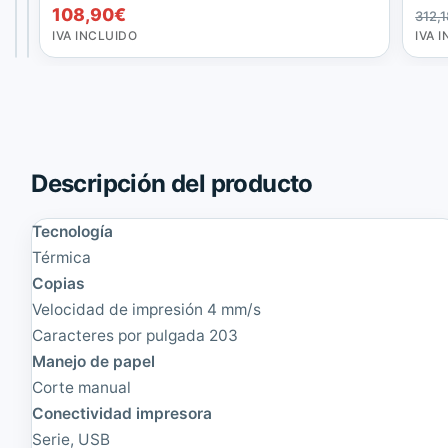
82,28
108,90
€
€
r
r
108,90
€
312,1
original
precio
IVA
IVA
a
a
INCLUIDO
INCLUIDO
IVA INCLUIDO
IVA 
era:
actual
T
T
90,75€.
es:
P
P
82,28€.
V
V
T
T
é
é
r
r
m
m
Descripción del producto
i
i
c
c
a
a
Tecnología
E
E
Térmica
p
p
s
s
Copias
o
o
Velocidad de impresión 4 mm/s
n
n
T
Caracteres por pulgada 203
T
M
M
Manejo de papel
-
-
Corte manual
T
L
8
9
Conectividad impresora
8
0
Serie, USB