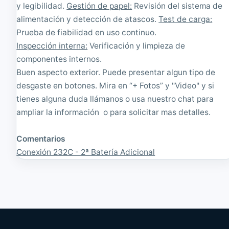
i
e
y legibilidad.
Gestión de papel:
Revisión del sistema de
o
|
alimentación y detección de atascos.
Test de carga:
n
R
Prueba de fiabilidad en uso continuo.
a
e
d
a
Inspección interna:
Verificación y limpieza de
o
c
componentes internos.
o
Buen aspecto exterior. Puede presentar algun tipo de
n
d
desgaste en botones. Mira en “+ Fotos” y "Video" y si
i
tienes alguna duda llámanos o usa nuestro chat para
c
i
ampliar la información o para solicitar mas detalles.
o
n
Comentarios
a
d
Conexión 232C - 2ª Batería Adicional
o