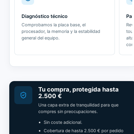
Diagnóstico técnico
Pan
Comprobamos la placa base, el
Revi
procesador, la memoria y la estabilidad
tou
general del equipo.
alt
cor
Tu compra, protegida hasta
2.500 €
Una capa extra de tranquilidad para que
compres sin preocupaciones.
Sin coste adicional.
Cobertura de hasta 2.500 € por pedido