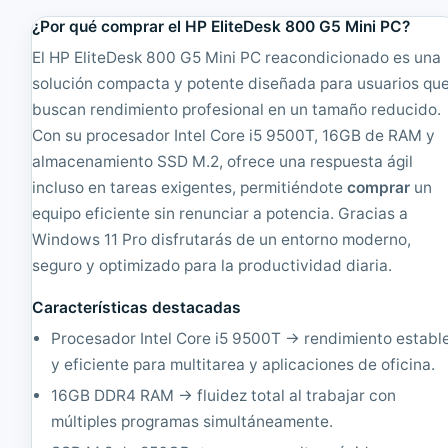
R
t
¿Por qué comprar el HP EliteDesk 800 G5 Mini PC?
e
e
a
l
El HP EliteDesk 800 G5 Mini PC reacondicionado es una
c
A
solución compacta y potente diseñada para usuarios qu
o
t
n
o
buscan rendimiento profesional en un tamaño reducido.
d
m
Con su procesador Intel Core i5 9500T, 16GB de RAM y
i
D
c
2
almacenamiento SSD M.2, ofrece una respuesta ágil
i
5
incluso en tareas exigentes, permitiéndote
comprar
un
o
5
equipo eficiente sin renunciar a potencia. Gracias a
n
0
a
1
Windows 11 Pro disfrutarás de un entorno moderno,
d
.
seguro y optimizado para la productividad diaria.
o
8
|
6
Características destacadas
C
G
e
H
Procesador Intel Core i5 9500T → rendimiento establ
l
z
y eficiente para multitarea y aplicaciones de oficina.
e
.
r
,
16GB DDR4 RAM → fluidez total al trabajar con
o
2
múltiples programas simultáneamente.
n
G
1
B