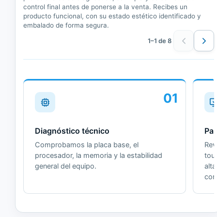
control final antes de ponerse a la venta. Recibes un
producto funcional, con su estado estético identificado y
embalado de forma segura.
1–1 de 8
01
Diagnóstico técnico
Pan
Comprobamos la placa base, el
Revi
procesador, la memoria y la estabilidad
tou
general del equipo.
alt
cor