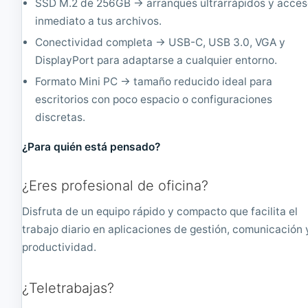
SSD M.2 de 256GB → arranques ultrarrápidos y acce
.
,
inmediato a tus archivos.
9
3
9
2
Conectividad completa → USB-C, USB 3.0, VGA y
G
0
DisplayPort para adaptarse a cualquier entorno.
H
G
z
B
Formato Mini PC → tamaño reducido ideal para
|
S
escritorios con poco espacio o configuraciones
2
A
G
T
discretas.
B
A
R
¿Para quién está pensado?
A
M
|
¿Eres profesional de oficina?
3
2
Disfruta de un equipo rápido y compacto que facilita el
0
trabajo diario en aplicaciones de gestión, comunicación 
G
B
productividad.
H
D
D
¿Teletrabajas?