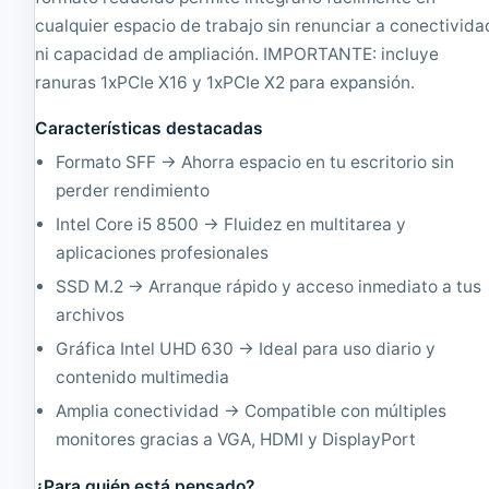
o
B
cualquier espacio de trabajo sin renunciar a conectivida
n
a
d
r
ni capacidad de ampliación. IMPORTANTE: incluye
i
e
ranuras 1xPCIe X16 y 1xPCIe X2 para expansión.
c
b
i
o
Características destacadas
o
n
n
e
Formato SFF → Ahorra espacio en tu escritorio sin
a
,
perder rendimiento
d
I
o
n
Intel Core i5 8500 → Fluidez en multitarea y
|
t
aplicaciones profesionales
C
e
o
l
SSD M.2 → Arranque rápido y acceso inmediato a tus
r
C
archivos
e
o
i
r
Gráfica Intel UHD 630 → Ideal para uso diario y
3
e
contenido multimedia
2
i
.
5
Amplia conectividad → Compatible con múltiples
9
4
monitores gracias a VGA, HDMI y DisplayPort
3
5
G
7
¿Para quién está pensado?
H
0