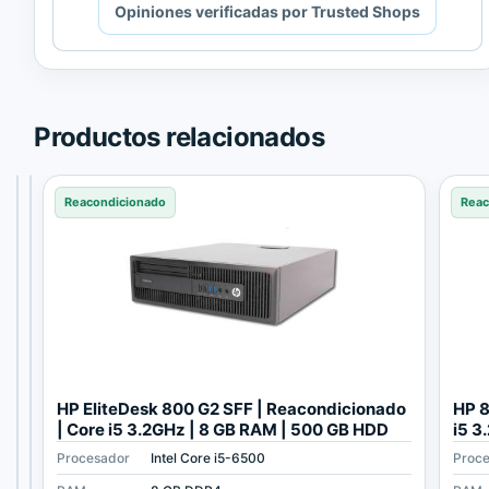
Opiniones verificadas por Trusted Shops
contenido
de
Trusted
Shops.
Productos relacionados
Reacondicionado
Reacondicionado
Reacondicionado
Reac
L
H
HP EliteDesk 800 G2 SFF | Reacondicionado
HP 8
e
P
| Core i5 3.2GHz | 8 GB RAM | 500 GB HDD
i5 3
n
E
Procesador
Procesador
Procesador
Intel Core i3 530
Intel Core i5-4570
Intel Core i5-6500
Proc
o
l