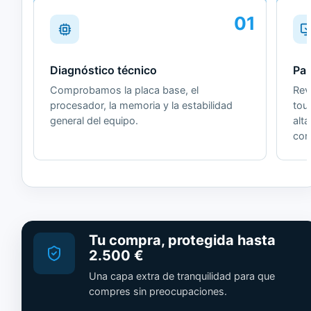
01
Diagnóstico técnico
Pan
Comprobamos la placa base, el
Revi
procesador, la memoria y la estabilidad
tou
general del equipo.
alt
cor
Tu compra, protegida hasta
2.500 €
Una capa extra de tranquilidad para que
compres sin preocupaciones.