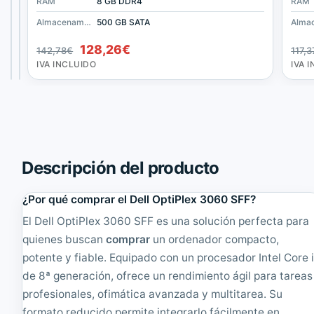
v
i
RAM
RAM
RAM
4 GB DDR3
8 GB DDR3
8 GB DDR4
RAM
o
t
Almacenamiento
Almacenamiento
160 GB SATA
Almacenamiento
- Sin disco -
500 GB SATA
T
e
70,18
94,38
€
€
h
D
El
El
128,26
€
142,78
€
117,3
i
e
IVA
IVA
precio
precio
INCLUIDO
INCLUIDO
IVA INCLUIDO
IVA 
n
s
original
actual
k
k
era:
es:
C
8
142,78€.
128,26€.
e
0
n
0
t
G
r
1
e
O
Descripción del producto
M
r
9
d
¿Por qué comprar el Dell OptiPlex 3060 SFF?
0
e
S
n
El Dell OptiPlex 3060 SFF es una solución perfecta para
F
a
quienes buscan
comprar
un ordenador compacto,
F
d
|
o
potente y fiable. Equipado con un procesador Intel Core 
R
r
de 8ª generación, ofrece un rendimiento ágil para tareas
e
S
profesionales, ofimática avanzada y multitarea. Su
a
F
c
F
formato reducido permite integrarlo fácilmente en