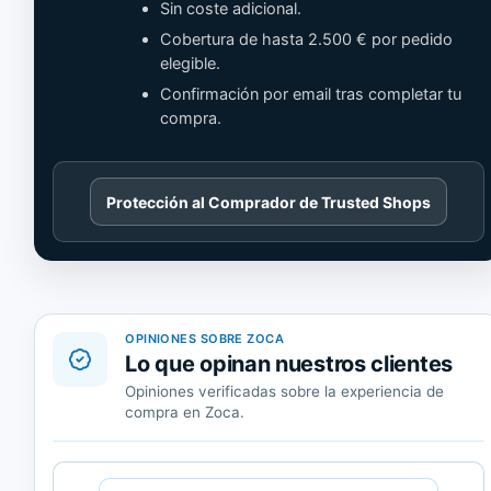
Sin coste adicional.
Cobertura de hasta 2.500 € por pedido
elegible.
Confirmación por email tras completar tu
compra.
Cargando
Protección al Comprador de Trusted Shops
contenido
de
Trusted
Shops.
OPINIONES SOBRE ZOCA
Lo que opinan nuestros clientes
Opiniones verificadas sobre la experiencia de
compra en Zoca.
Cargando