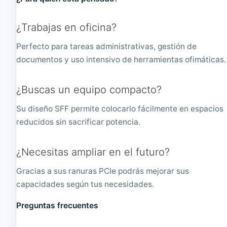
z
3
|
.
¿Trabajas en oficina?
4
2
G
G
Perfecto para tareas administrativas, gestión de
B
H
R
z
documentos y uso intensivo de herramientas ofimáticas.
A
.
M
8
|
G
¿Buscas un equipo compacto?
1
B
6
Su diseño SFF permite colocarlo fácilmente en espacios
0
reducidos sin sacrificar potencia.
G
B
H
¿Necesitas ampliar en el futuro?
D
D
Gracias a sus ranuras PCIe podrás mejorar sus
capacidades según tus necesidades.
Preguntas frecuentes