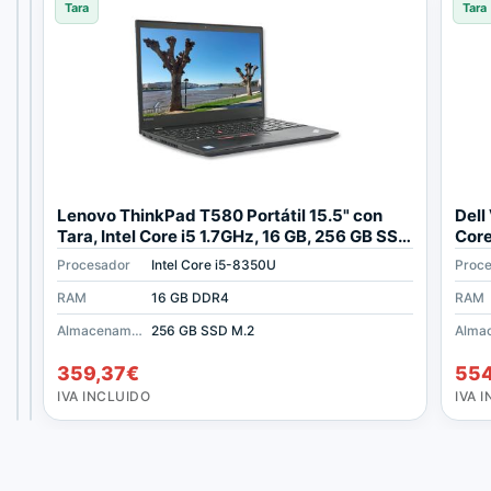
Tara
Tara
Tara
Tara
D
L
Lenovo ThinkPad T580 Portátil 15.5" con
Dell
e
e
Tara, Intel Core i5 1.7GHz, 16 GB, 256 GB SSD
Core
l
n
M2
M2
Procesador
Procesador
Procesador
Intel Core i7-10510U
Intel Core i7 1165G7
Intel Core i5-8350U
Proc
l
o
I
v
RAM
RAM
RAM
8 GB DDR4
16 GB DDR4
16 GB DDR4
RAM
n
o
Almacenamiento
Almacenamiento
512 GB SSD M.2
Almacenamiento
256 GB SSD M.2
256 GB SSD M.2
s
T
486,42
493,68
€
€
p
h
359,37
€
554
i
i
IVA
IVA
INCLUIDO
INCLUIDO
IVA INCLUIDO
IVA 
r
n
o
k
n
P
5
a
5
d