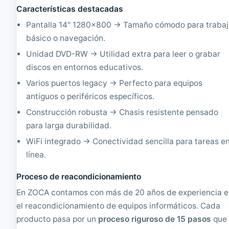
I
o
Características destacadas
n
n
t
T
Pantalla 14" 1280×800 → Tamaño cómodo para traba
e
a
básico o navegación.
l
r
C
a
Unidad DVD-RW → Utilidad extra para leer o grabar
o
,
discos en entornos educativos.
r
I
e
n
Varios puertos legacy → Perfecto para equipos
i
t
antiguos o periféricos específicos.
7
e
1
l
Construcción robusta → Chasis resistente pensado
0
C
para larga durabilidad.
5
o
1
r
WiFi integrado → Conectividad sencilla para tareas e
0
e
línea.
U
i
1
7
.
1
Proceso de reacondicionamiento
8
1
En ZOCA contamos con más de 20 años de experiencia 
G
6
H
5
el reacondicionamiento de equipos informáticos. Cada
z
G
producto pasa por un
proceso riguroso de 15 pasos
que
,
7