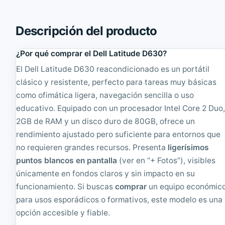
9
L
0
1
P
3
Descripción del producto
o
Y
r
o
¿Por qué comprar el Dell Latitude D630?
t
g
á
a
El Dell Latitude D630 reacondicionado es un portátil
t
G
clásico y resistente, perfecto para tareas muy básicas
i
2
l
P
como ofimática ligera, navegación sencilla o uso
1
o
educativo. Equipado con un procesador Intel Core 2 Duo
5
r
2GB de RAM y un disco duro de 80GB, ofrece un
.
t
6
á
rendimiento ajustado pero suficiente para entornos que
"
t
no requieren grandes recursos. Presenta
ligerísimos
c
i
o
l
puntos blancos en pantalla
(ver en “+ Fotos”), visibles
n
1
únicamente en fondos claros y sin impacto en su
T
3
funcionamiento. Si buscas
comprar
un equipo económic
a
.
r
2
para usos esporádicos o formativos, este modelo es una
a
"
opción accesible y fiable.
,
c