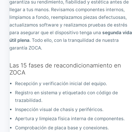
garantiza su rendimiento, fiabilidad y estética antes de
8
2
G
.
llegar a tus manos. Revisamos componentes internos,
B
8
limpiamos a fondo, reemplazamos piezas defectuosas,
,
G
actualizamos software y realizamos pruebas de estrés
5
H
1
z
para asegurar que el dispositivo tenga una
segunda vid
2
,
útil plena
. Todo ello, con la tranquilidad de nuestra
G
1
garantía ZOCA.
B
6
S
G
S
B
Las 15 fases de reacondicionamiento en
D
,
M
2
ZOCA
2
5
6
Recepción y verificación inicial del equipo.
G
Registro en sistema y etiquetado con código de
B
S
trazabilidad.
S
Inspección visual de chasis y periféricos.
D
M
Apertura y limpieza física interna de componentes.
2
Comprobación de placa base y conexiones.