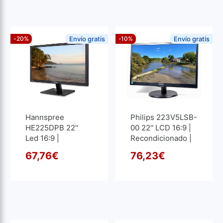
-20%
Envío gratis
-10%
Envío gratis
Hannspree
Philips 223V5LSB-
HE225DPB 22''
00 22'' LCD 16:9 |
Led 16:9 |
Recondicionado |
Recondicionado |
1920x1080
67,76
€
76,23
€
1920x1080
O preço original era: 84,70
O preço atual é: 67,76€.
O pre
O pre