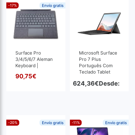
-17%
Envío gratis
Surface Pro
Microsoft Surface
3/4/5/6/7 Aleman
Pro 7 Plus
Keyboard |
Português Com
Recondicionado
Teclado Tablet
90,75
€
12.3"
O preço original era: 108,9
O preço atual é: 90,75€.
624,36
€
Desde:
-20%
Envío gratis
-11%
Envío gratis