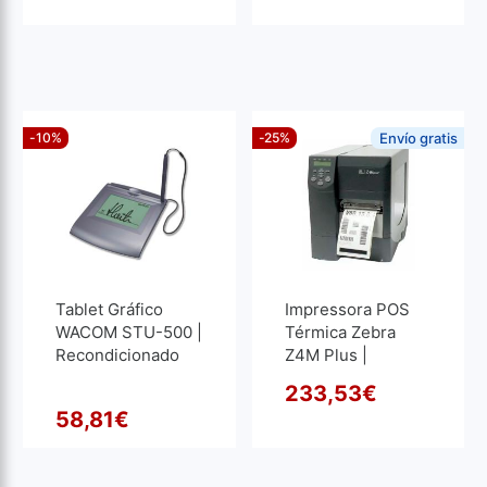
1.6GHz | 32 GB
RAM | 512 GB SSD
-10%
-25%
Envío gratis
Tablet Gráfico
Impressora POS
WACOM STU-500 |
Térmica Zebra
Recondicionado
Z4M Plus |
Recondicionado
233,53
€
O pre
O pre
58,81
€
O preço original era: 65,34
O preço atual é: 58,81€.