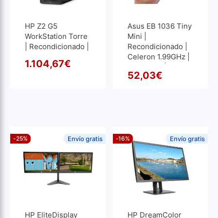
HP Z2 G5
Asus EB 1036 Tiny
WorkStation Torre
Mini |
| Recondicionado |
Recondicionado |
Core I7 3.8GHz |
Celeron 1.99GHz |
1.104,67
€
32 GB RAM | 1024
2 GB RAM | 320
O preço original era: 1.162,
O preço atual é: 1.104,67€.
52,03
€
GB SSD M2
GB HDD
O pre
O pre
-25%
Envío gratis
-16%
Envío gratis
HP EliteDisplay
HP DreamColor