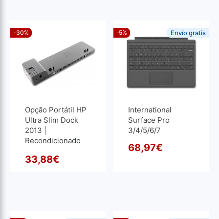
-30%
-5%
Envío gratis
Opção Portátil HP
International
Ultra Slim Dock
Surface Pro
2013 |
3/4/5/6/7
Recondicionado
Keyboard |
68,97
€
Recondicionado
O pre
O pre
33,88
€
O preço original era: 48,40
O preço atual é: 33,88€.