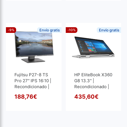
SSD M2 1280x800
-9%
Envío gratis
-10%
Envío gratis
Fujitsu P27-8 TS
HP EliteBook X360
Pro 27'' IPS 16:10 |
G8 13.3'' |
Recondicionado |
Recondicionado |
2560x1440
Core I5 2.6GHz |
188,76
€
435,60
€
16 GB RAM | 256
O preço original era: 208,1
O preço atual é: 188,76€.
O pre
O pre
GB SSD M2
1920x1080