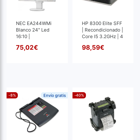
NEC EA244WMi
HP 8300 Elite SFF
Blanco 24'' Led
| Recondicionado |
16:10 |
Core I5 3.2GHz | 4
Recondicionado |
GB RAM | 250 GB
75,02
€
98,59
€
1920x1200
HDD
O preço original era: 83,49
O preço atual é: 75,02€.
O pre
O pre
-8%
Envío gratis
-40%