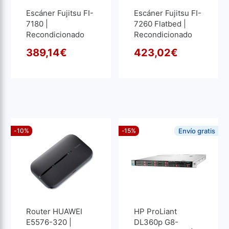
Escáner Fujitsu FI-
Escáner Fujitsu FI-
7180 |
7260 Flatbed |
Recondicionado
Recondicionado
389,14
€
423,02
€
O preço original era: 486,
O preço atual é: 389,14€.
O pre
O pre
-10%
-15%
Envío gratis
Router HUAWEI
HP ProLiant
E5576-320 |
DL360p G8-