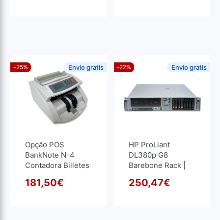
SSD M2
1920x1080
-25%
Envío gratis
-22%
Envío gratis
Opção POS
HP ProLiant
BankNote N-4
DL380p G8
Contadora Billetes
Barebone Rack |
| Recondicionado
Recondicionado |
181,50
€
250,47
€
Xeon Six Core
O preço original era: 242,
O preço atual é: 181,50€.
O pre
O pre
2GHz | 8 GB RAM |
SAS