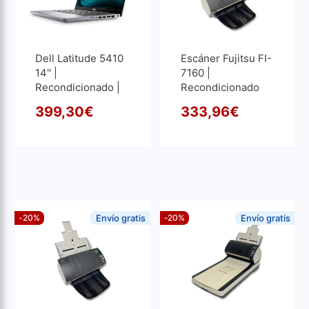
Dell Latitude 5410
Escáner Fujitsu FI-
14'' |
7160 |
Recondicionado |
Recondicionado
Core I5 1.6GHz | 16
399,30
€
333,96
€
GB RAM | 256 GB
O preço original era: 415,0
O preço atual é: 399,30€.
O pre
O pre
SSD M2
1920x1080
-20%
Envío gratis
-20%
Envío gratis