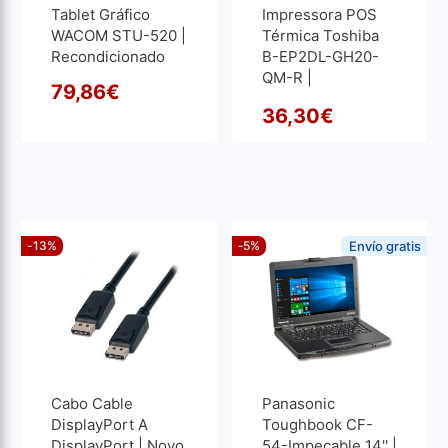
Tablet Gráfico
Impressora POS
WACOM STU-520 |
Térmica Toshiba
Recondicionado
B-EP2DL-GH20-
QM-R |
79,86
€
Recondicionado
O preço original era: 87,12€
O preço atual é: 79,86€.
36,30
€
O pre
O pre
-13%
-5%
Envío gratis
Cabo Cable
Panasonic
DisplayPort A
Toughbook CF-
DisplayPort | Novo
54-Impecable 14'' |