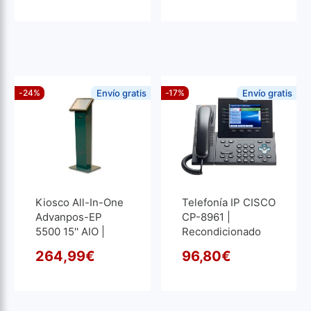
GB RAM | 256 GB
SSD M2
-24%
Envío gratis
-17%
Envío gratis
Kiosco All-In-One
Telefonía IP CISCO
Advanpos-EP
CP-8961 |
5500 15'' AIO |
Recondicionado
Recondicionado |
264,99
€
96,80
€
Atom 1.8GHz | 4
O preço original era: 347,2
O preço atual é: 264,99€.
O pre
O pre
GB RAM | 320 GB
HDD