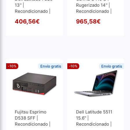
13'' |
Rugerizado 14'' |
Recondicionado |
Recondicionado |
Core I5 1.1GHz | 16
Core I5 2.6GHz |
406,56
€
965,58
€
GB RAM | 256 GB
32 GB RAM | 1024
O preço original era: 475,
O preço atual é: 406,56€.
O pre
O pre
SSD M2
GB SSD M2
1920x1280
1920x1080
-10%
Envío gratis
-10%
Envío gratis
Fujitsu Esprimo
Dell Latitude 5511
D538 SFF |
15.6'' |
Recondicionado |
Recondicionado |