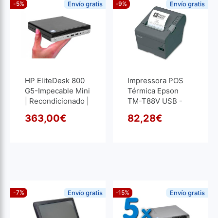
-5%
Envío gratis
-9%
Envío gratis
HP EliteDesk 800
Impressora POS
G5-Impecable Mini
Térmica Epson
| Recondicionado |
TM-T88V USB -
Core I5 2.2GHz |
Plus Power |
363,00
€
82,28
€
16 GB RAM | 256
Recondicionado
O preço original era: 382,
O preço atual é: 363,00€.
O pre
O pre
GB SSD M2
-7%
Envío gratis
-15%
Envío gratis