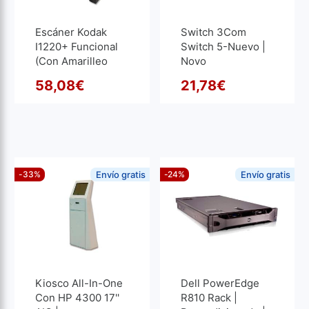
Escáner Kodak
Switch 3Com
I1220+ Funcional
Switch 5-Nuevo |
(con Amarilleo
Novo
Estético) |
58,08
€
21,78
€
Recondicionado
O preço original era: 114,9
O preço atual é: 58,08€.
O pre
O pre
-33%
Envío gratis
-24%
Envío gratis
Kiosco All-In-One
Dell PowerEdge
Con HP 4300 17''
R810 Rack |