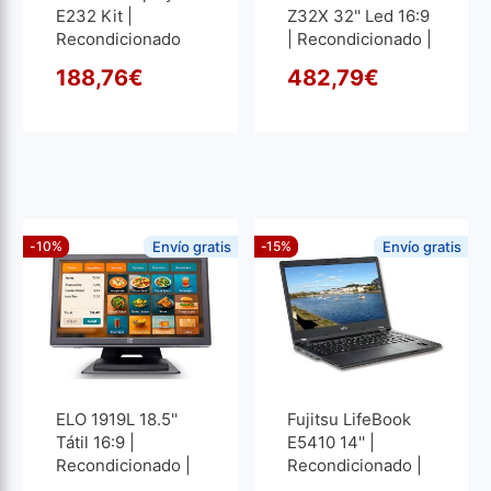
E232 Kit |
Z32X 32'' Led 16:9
Recondicionado
| Recondicionado |
3840x2160
188,76
€
482,79
€
O preço original era: 250,
O preço atual é: 188,76€.
O pre
O pre
-10%
Envío gratis
-15%
Envío gratis
ELO 1919L 18.5''
Fujitsu LifeBook
Tátil 16:9 |
E5410 14'' |
Recondicionado |
Recondicionado |
1366x768
Core I5 1.6GHz | 16