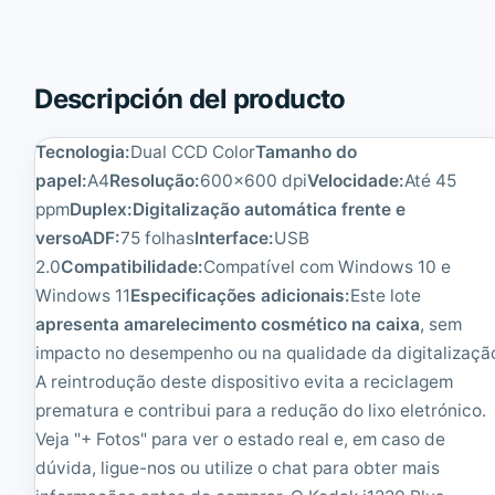
417,45€.
333,96€.
j
d
i
a
t
k
s
i
Descripción del producto
u
1
f
2
i
2
Tecnologia:
Dual CCD Color
Tamanho do
-
0
papel:
A4
Resolução:
600x600 dpi
Velocidade:
Até 45
6
+
1
|
ppm
Duplex:
Digitalização automática frente e
3
R
versoADF:
75 folhas
Interface:
USB
0
e
2.0
Compatibilidade:
Compatível com Windows 10 e
Z
c
L
o
Windows 11
Especificações adicionais:
Este lote
A
n
apresenta amarelecimento cosmético na caixa
, sem
-
d
impacto no desempenho ou na qualidade da digitalizaçã
I
i
m
c
A reintrodução deste dispositivo evita a reciclagem
p
i
prematura e contribui para a redução do lixo eletrónico.
e
o
c
n
Veja "+ Fotos" para ver o estado real e, em caso de
a
a
dúvida, ligue-nos ou utilize o chat para obter mais
b
d