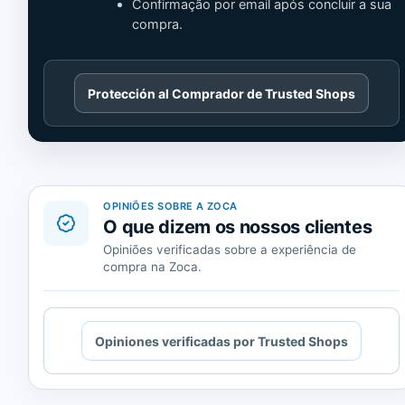
Confirmação por email após concluir a sua
compra.
Cargando
Protección al Comprador de Trusted Shops
contenido
de
Trusted
Shops.
OPINIÕES SOBRE A ZOCA
O que dizem os nossos clientes
Opiniões verificadas sobre a experiência de
compra na Zoca.
Cargando
Opiniones verificadas por Trusted Shops
contenido
de
Trusted