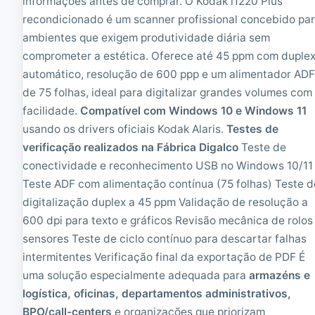
informações antes de comprar. O Kodak i1220 Plus
l
o
e
recondicionado é um scanner profissional concebido pa
|
ambientes que exigem produtividade diária sem
R
comprometer a estética. Oferece até 45 ppm com duple
e
c
automático, resolução de 600 ppp e um alimentador AD
o
de 75 folhas, ideal para digitalizar grandes volumes com
n
d
facilidade.
Compatível com Windows 10 e Windows 11
i
usando os drivers oficiais Kodak Alaris.
Testes de
c
verificação realizados na Fábrica Digalco
Teste de
i
o
conectividade e reconhecimento USB no Windows 10/11
n
Teste ADF com alimentação contínua (75 folhas) Teste d
a
digitalização duplex a 45 ppm Validação de resolução a
d
o
600 dpi para texto e gráficos Revisão mecânica de rolos
sensores Teste de ciclo contínuo para descartar falhas
intermitentes Verificação final da exportação de PDF É
uma solução especialmente adequada para
armazéns e
logística, oficinas, departamentos administrativos,
BPO/call-centers
e organizações que priorizam