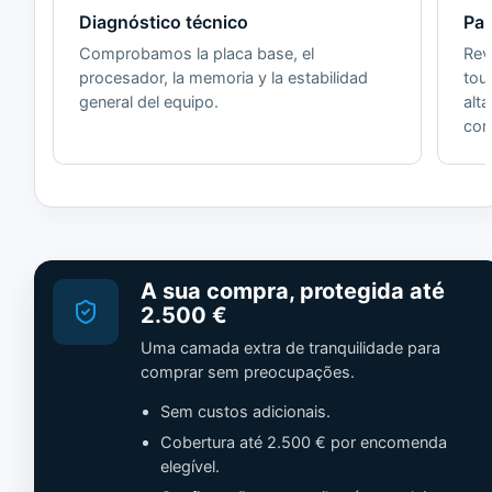
Diagnóstico técnico
Pan
Comprobamos la placa base, el
Revi
procesador, la memoria y la estabilidad
tou
general del equipo.
alt
cor
A sua compra, protegida até
2.500 €
Uma camada extra de tranquilidade para
comprar sem preocupações.
Sem custos adicionais.
Cobertura até 2.500 € por encomenda
elegível.