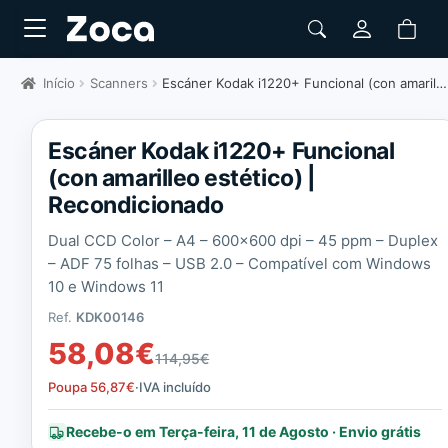
Início
Scanners
Escáner Kodak i1220+ Funcional (con amarilleo estético) | Recondicionado
Escáner Kodak i1220+ Funcional
(con amarilleo estético) |
Recondicionado
Dual CCD Color – A4 – 600×600 dpi – 45 ppm – Duplex
– ADF 75 folhas – USB 2.0 – Compatível com Windows
10 e Windows 11
Ref.
KDK00146
58,08
€
114,95
€
Poupa
56,87
€
·
IVA incluído
Recebe-o em Terça-feira, 11 de Agosto · Envio grátis