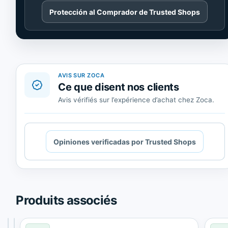
Cargando
Protección al Comprador de Trusted Shops
contenido
de
Trusted
Shops.
AVIS SUR ZOCA
Ce que disent nos clients
Avis vérifiés sur l’expérience d’achat chez Zoca.
Cargando
Opiniones verificadas por Trusted Shops
contenido
de
Trusted
Shops.
Produits associés