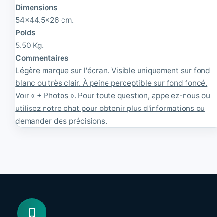
0
8
Dimensions
x
0
1
54x44.5x26 cm.
0
Poids
8
5.50 Kg.
0
Commentaires
Légère marque sur l'écran. Visible uniquement sur fond
blanc ou très clair. À peine perceptible sur fond foncé.
Voir « + Photos ». Pour toute question, appelez-nous ou
utilisez notre chat pour obtenir plus d'informations ou
demander des précisions.