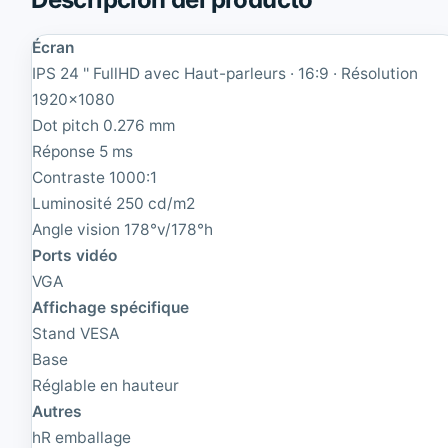
c
'
o
'
Écran
2
I
3
P
IPS 24 '' FullHD avec Haut-parleurs · 16:9 · Résolution
'
S
1920x1080
'
1
Dot pitch 0.276 mm
I
6
P
:
Réponse 5 ms
S
9
Contraste 1000:1
1
|
6
F
Luminosité 250 cd/m2
:
a
Angle vision 178°v/178°h
9
u
Ports vidéo
|
t
F
e
VGA
a
|
Affichage spécifique
u
1
Stand VESA
t
9
e
2
Base
|
0
Réglable en hauteur
1
x
9
Autres
1
2
0
hR emballage