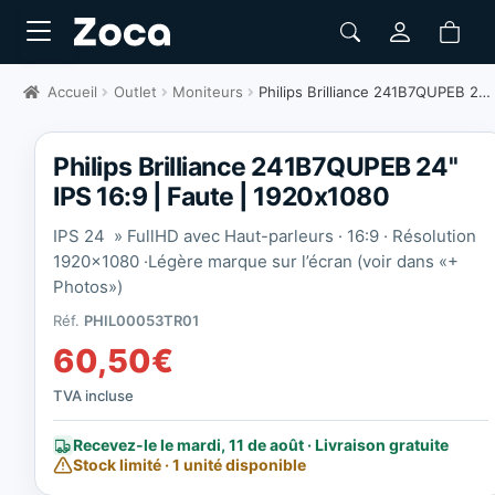
Accueil
Outlet
Moniteurs
Philips Brilliance 241B7QUPEB 24" IPS 16:9 | Faute | 1920x1080
Philips Brilliance 241B7QUPEB 24''
IPS 16:9 | Faute | 1920x1080
IPS 24 » FullHD avec Haut-parleurs · 16:9 · Résolution
1920×1080 ·
Légère marque sur l’écran (voir dans «+
Photos»)
Réf.
PHIL00053TR01
60,50
€
TVA incluse
Recevez-le le mardi, 11 de août · Livraison gratuite
Stock limité · 1 unité disponible