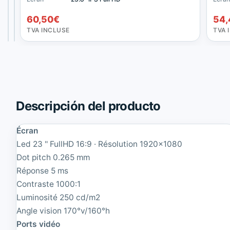
l
3
60,50
48,40
€
€
i
M
60,50
€
54,
TVA
TVA
p
B
INCLUSE
INCLUSE
TVA INCLUSE
TVA 
s
3
B
5
r
P
i
Y
l
B
l
l
i
a
a
n
Descripción del producto
n
c
c
o
Écran
e
2
2
3
Led 23 '' FullHD 16:9 · Résolution 1920x1080
4
'
Dot pitch 0.265 mm
1
'
Réponse 5 ms
B
I
7
P
Contraste 1000:1
Q
S
Luminosité 250 cd/m2
U
1
P
6
Angle vision 170°v/160°h
E
:
Ports vidéo
B
9