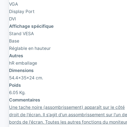
VGA
2
|
4
F
Display Port
'
a
DVI
'
u
Affichage spécifique
I
t
P
e
Stand VESA
S
|
Base
1
1
6
Réglable en hauteur
9
:
2
Autres
9
0
hR emballage
|
x
F
1
Dimensions
a
0
54.4x35x24 cm.
u
8
Poids
t
0
e
6.05 Kg.
|
Commentaires
1
Une tache noire (assombrissement) apparaît sur le côté
9
2
droit de l'écran. Il s'agit d'un assombrissement sur l'un d
0
bords de l'écran. Toutes les autres fonctions du moniteu
x