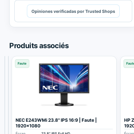
Cargando
Opiniones verificadas por Trusted Shops
contenido
de
Trusted
Shops.
Produits associés
Faute
Faute
Faute
Faut
P
L
NEC E243WMi 23.8'' IPS 16:9 | Faute |
HP Z
h
G
1920x1080
192
i
2
Écran
Écran
Écran
24" IPS Full HD
23" IPS Full HD
23.8" IPS Full HD
Écra