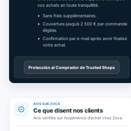
vos achats en toute tranquillité.
Sans frais supplémentaires.
Couverture jusqu’à 2 500 € par commande
éligible.
Confirmation par e-mail après avoir finalisé
votre achat.
Cargando
Protección al Comprador de Trusted Shops
contenido
de
Trusted
Shops.
AVIS SUR ZOCA
Ce que disent nos clients
Avis vérifiés sur l’expérience d’achat chez Zoca.