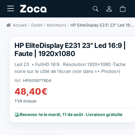
Accueil
Outlet
Moniteurs
HP EliteDisplay E231 23" Led 16:9 | Faute | 1920x1080
HP EliteDisplay E231 23'' Led 16:9 |
Faute | 1920x1080
Led 23 » FullHD 16:9 · Résolution 1920×1080 ·
Tache
noire sur le côté de l’écran (voir dans «+ Photos»)
Réf.
HP00597TR04
48,40
€
TVA incluse
Recevez-le le mardi, 11 de août · Livraison gratuite