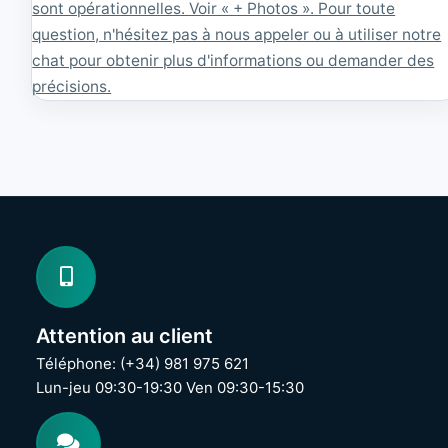
1
sont opérationnelles. Voir « + Photos ». Pour toute
0
question, n'hésitez pas à nous appeler ou à utiliser notre
8
chat pour obtenir plus d'informations ou demander des
0
précisions.
Attention au client
Téléphone: (+34) 981 975 621
Lun-jeu 09:30-19:30 Ven 09:30-15:30