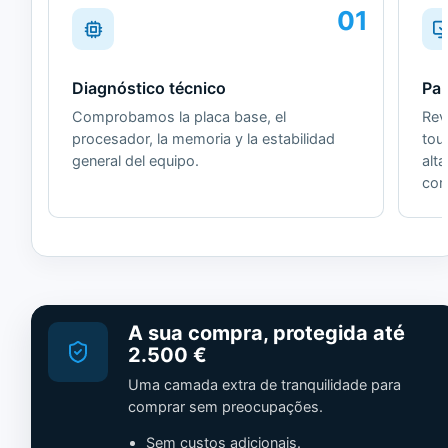
01
Diagnóstico técnico
Pan
Comprobamos la placa base, el
Revi
procesador, la memoria y la estabilidad
tou
general del equipo.
alt
cor
A sua compra, protegida até
2.500 €
Uma camada extra de tranquilidade para
comprar sem preocupações.
Sem custos adicionais.