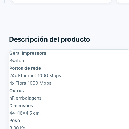
h
h
H
C
P
I
A
S
3
C
1
O
0
C
Descripción del producto
0
a
-
t
2
a
Geral impressora
4
l
Switch
v
y
2
Portos de rede
s
(
t
24x Ethernet 1000 Mbps.
J
2
4x Fibra 1000 Mbps.
D
9
3
6
Outros
2
0
hR embalagens
0
X
Dimensões
B
-
)
2
44x16x4.5 cm.
|
4
Peso
R
T
3.00 Kg.
e
S