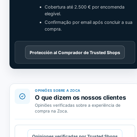
Cobertura até 2.500 € por encomenda
elegível.
Confirmação por email após concluir a sua
compra.
Cargando
Protección al Comprador de Trusted Shops
contenido
de
Trusted
Shops.
OPINIÕES SOBRE A ZOCA
O que dizem os nossos clientes
Opiniões verificadas sobre a experiência de
compra na Zoca.
Cargando
Opiniones verificadas por Trusted Shops