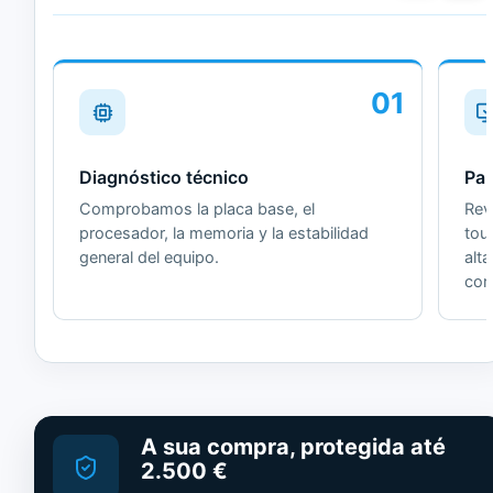
01
Diagnóstico técnico
Pan
Comprobamos la placa base, el
Revi
procesador, la memoria y la estabilidad
tou
general del equipo.
alt
cor
A sua compra, protegida até
2.500 €