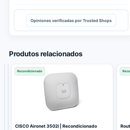
Cargando
Opiniones verificadas por Trusted Shops
contenido
de
Trusted
Shops.
Produtos relacionados
Recondicionado
Recondicionado
Recondicionado
Reco
R
C
CISCO Aironet 3502i | Recondicionado
Rout