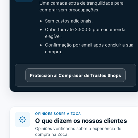
Uma camada extra de tranquilidade para
comprar sem preocupações.
Sem custos adicionais.
Cobertura até 2.500 € por encomenda
elegível.
Confirmação por email após concluir a sua
compra.
Cargando
Protección al Comprador de Trusted Shops
contenido
de
Trusted
Shops.
OPINIÕES SOBRE A ZOCA
O que dizem os nossos clientes
Opiniões verificadas sobre a experiência de
compra na Zoca.