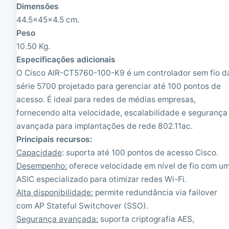
Dimensões
o
c
n
i
44.5x45x4.5 cm.
d
o
Peso
i
n
c
a
10.50 Kg.
i
d
Especificações adicionais
o
o
O Cisco AIR-CT5760-100-K9 é um controlador sem fio d
n
a
série 5700 projetado para gerenciar até 100 pontos de
d
acesso. É ideal para redes de médias empresas,
o
fornecendo alta velocidade, escalabilidade e segurança
avançada para implantações de rede 802.11ac.
Principais recursos:
Capacidade
: suporta até 100 pontos de acesso Cisco.
Desempenho:
oferece velocidade em nível de fio com u
ASIC especializado para otimizar redes Wi-Fi.
Alta disponibilidade:
permite redundância via failover
com AP Stateful Switchover (SSO).
Segurança avançada:
suporta criptografia AES,