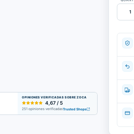
Quantid
de
Placa
gráfica
nVidia
Quadro
M4000
8
Gb.
|
Recondi
OPINIONES VERIFICADAS SOBRE ZOCA
4,67 / 5
251 opiniones verificadas
Trusted Shops