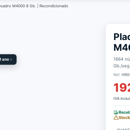
 Quadro M4000 8 Gb. | Recondicionado
Pla
M40
1664 nú
1 ano
Gb./seg
Ref.
HR0
19
IVA inclu
Receb
Stock
QUANT