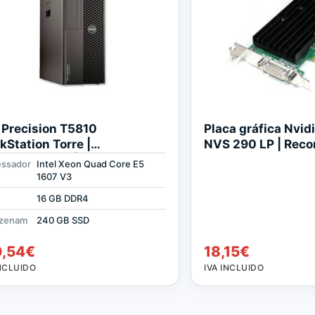
l Precision T5810
Placa gráfica Nvid
kStation Torre |
NVS 290 LP | Reco
ondicionado | Xeon Quad
essador
Intel Xeon Quad Core E5
e 3.1GHz | 16 GB RAM | 240
1607 V3
SSD
16 GB DDR4
zenam
240 GB SSD
0,54
€
18,15
€
INCLUIDO
IVA INCLUIDO