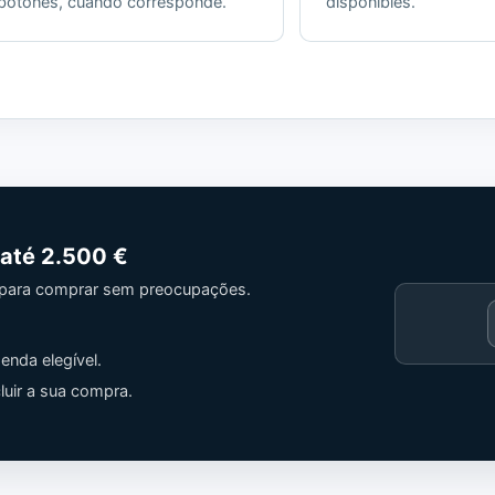
botones, cuando corresponde.
disponibles.
 até
2.500 €
 para comprar sem preocupações.
Cargando
contenido
enda elegível.
de
Trusted
uir a sua compra.
Shops.