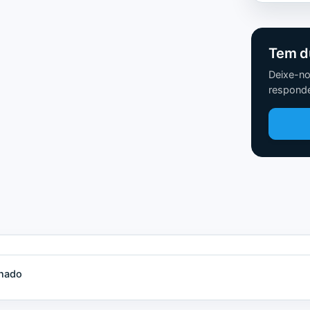
Tem d
Deixe-no
responde
nado