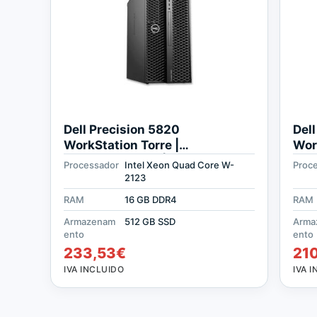
Dell Precision 5820
Del
WorkStation Torre |
Wor
Recondicionado | Xeon Quad
Rec
Processador
Intel Xeon Quad Core W-
Proc
Core 3.6GHz | 16 GB RAM | 512
Cor
2123
GB SSD
GB 
RAM
16 GB DDR4
RAM
Armazenam
512 GB SSD
Arma
ento
ento
233,53
€
21
IVA INCLUIDO
IVA 