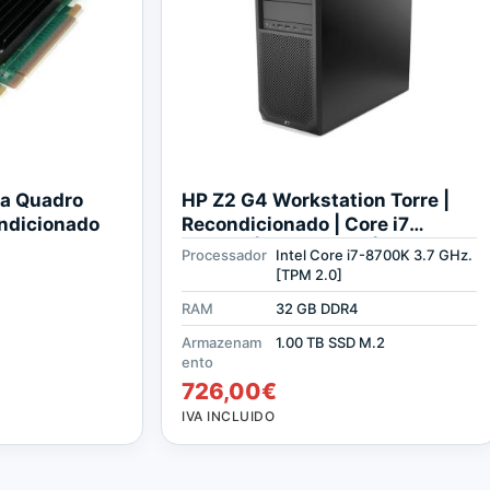
ia Quadro
HP Z2 G4 Workstation Torre |
ndicionado
Recondicionado | Core i7
3.7GHz | 32 GB RAM | 1024 GB
Processador
Intel Core i7-8700K 3.7 GHz.
SSD M2
[TPM 2.0]
RAM
32 GB DDR4
Armazenam
1.00 TB SSD M.2
ento
726,00
€
IVA INCLUIDO