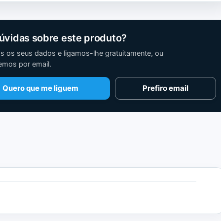
úvidas sobre este produto?
s os seus dados e ligamos-lhe gratuitamente, ou
mos por email.
Quero que me liguem
Prefiro email