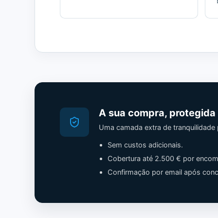
A sua compra, protegida
Uma camada extra de tranquilidade
Sem custos adicionais.
Cobertura até 2.500 € por encom
Confirmação por email após concl