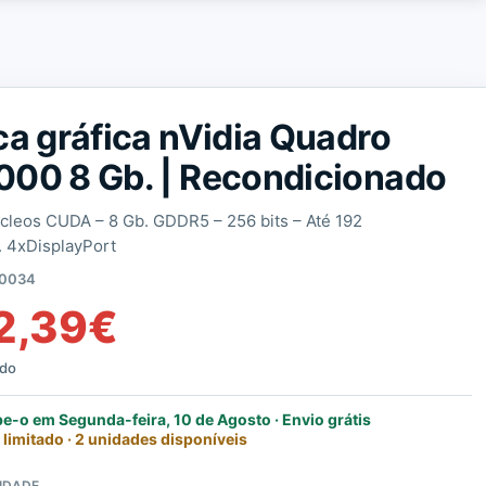
ca gráfica nVidia Quadro
00 8 Gb. | Recondicionado
cleos CUDA – 8 Gb. GDDR5 – 256 bits – Até 192
. 4xDisplayPort
0034
2,39
€
ído
e-o em Segunda-feira, 10 de Agosto · Envio grátis
 limitado · 2 unidades disponíveis
IDADE