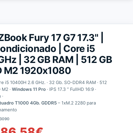
ZBook Fury 17 G7 17.3'' |
ondicionado | Core i5
GHz | 32 GB RAM | 512 GB
 M2 1920x1080
ore i5 10400H 2.6 GHz. · 32 Gb. SO-DDR4 RAM · 512
 M2 ·
Windows 11 Pro
· IPS 17.3 ” FullHD 16:9 ·
 ·
 Quadro T1000 4Gb. GDDR5
–
1xM.2 2280 para
namento
3090
086,58
€