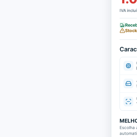
IVA inclu
Receb
Stock
Carac
MELHO
Escolha 
automat