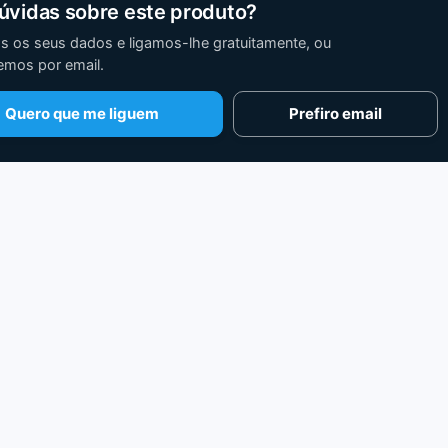
úvidas sobre este produto?
s os seus dados e ligamos-lhe gratuitamente, ou
mos por email.
080
Quero que me liguem
Prefiro email