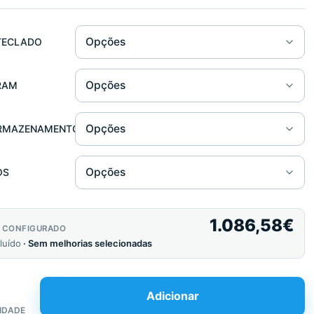
a Teclado
Opções
TECLADO
Opções
RAM
 Rígido
Opções
RMAZENAMENTO
Opções
OS
1.086,58
€
 CONFIGURADO
cluído
· Sem melhorias selecionadas
Adicionar
IDADE
ade