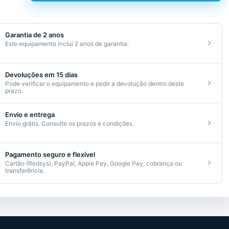
Garantia de 2 anos
Este equipamento inclui 2 anos de garantia.
Devoluções em 15 dias
Pode verificar o equipamento e pedir a devolução dentro deste
prazo.
cionado
Envio e entrega
Envio grátis. Consulte os prazos e condições.
Pagamento seguro e flexível
Cartão (Redsys), PayPal, Apple Pay, Google Pay, cobrança ou
transferência.