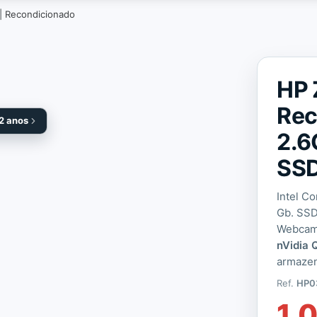
 | Recondicionado
HP 
Rec
 2 anos
2.6
SSD
Intel C
Gb. SSD
Webcam
nVidia
armaze
Ref.
HP0
1.