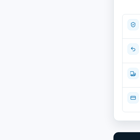
de
HP
ZBook
Fury
17
G7
17.3''
|
Recondi
|
Core
i5
2.6GHz
|
32
GB
RAM
|