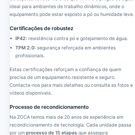
5
G
ideal para ambientes de trabalho dinâmicos, onde o
G
H
B
z
equipamento pode estar exposto a pó ou humidade leve.
R
|
A
1
Certificações de robustez
M
6
|
G
IP42:
resistência contra pó e gotejamento de água.
1
B
6
R
TPM 2.0:
segurança reforçada em ambientes
G
A
profissionais.
B
M
F
|
Estas certificações reforçam a confiança de quem
L
5
A
1
precisa de um equipamento resistente e seguro.
S
2
Contacta-nos para mais detalhes ou consulta as fotos e
H
G
1
B
vídeos disponíveis.
0
S
2
S
Processo de recondicionamento
4
D
x
1
Na ZOCA temos mais de 20 anos de experiência em
7
3
recondicionamento de tecnologia. Cada unidade passa
6
6
por um
processo de 15 etapas
que assegura
8
6