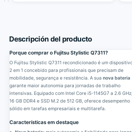
1
u
625,57€.
é:
6
g
594,11€.
G
h
b
B
(
o
W
o
i
k
Descripción del producto
-
C
F
f
i
Porque comprar o Fujitsu Stylistic Q7311?
-
)
D
O Fujitsu Stylistic Q7311 recondicionado é um dispositiv
B
1
l
N
2 em 1 concebido para profissionais que precisam de
a
M
mobilidade, segurança e resistência. A sua
nova bateria
n
K
garante maior autonomia para jornadas de trabalho
c
3
o
1
intensivas. Equipado com Intel Core i5-1145G7 a 2.6 GHz
9
3
16 GB DDR4 e SSD M.2 de 512 GB, oferece desempenho
.
.
7
sólido em tarefas empresariais e multitarefa.
3
'
'
'
'
Características em destaque
|
|
R
R