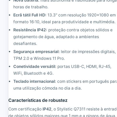
Nova bateria:
mais autonomia e fiabilidade para longa
e
e
horas de trabalho.
c
c
o
o
Ecrã tátil Full HD:
13.3'' com resolução 1920x1080 em
n
n
formato 16:10, ideal para produtividade e multimédia.
d
d
i
i
Resistência IP42:
proteção contra objetos sólidos e
c
c
gotejamento de água, adaptado a ambientes
i
i
desafiantes.
o
o
n
n
Segurança empresarial:
leitor de impressões digitais,
a
a
TPM 2.0 e Windows 11 Pro.
d
d
o
o
Conetividade versátil:
portas USB-C, HDMI, RJ-45,
|
|
WiFi, Bluetooth e 4G.
A
C
5
o
Teclado internacional:
com stickers em português par
1
r
uma utilização cómoda no dia a dia.
G
e
H
i
z
5
Características de robustez
|
2
0
.
Com certificação
IP42
, o Stylistic Q7311 resiste à entra
.
4
de objetos sólidos maiores que 1 mm e a pingos de água.