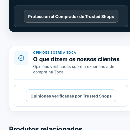
Cargando
Protección al Comprador de Trusted Shops
contenido
de
Trusted
Shops.
OPINIÕES SOBRE A ZOCA
O que dizem os nossos clientes
Opiniões verificadas sobre a experiência de
compra na Zoca.
Cargando
Opiniones verificadas por Trusted Shops
contenido
de
Trusted
Shops.
Produtos relacionados