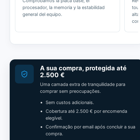
Comprobamos la placa base, el
Revi
procesador, la memoria y la estabilidad
tou
general del equipo.
alt
cor
A sua compra, protegida até
2.500 €
Uma camada extra de tranquilidade para
comprar sem preocupações.
Sem custos adicionais.
Cobertura até 2.500 € por encomenda
elegível.
Confirmação por email após concluir a sua
compra.