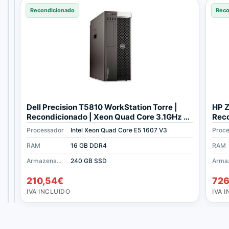
Recondicionado
Recondicionado
Recondicionado
Reco
P
D
Dell Precision T5810 WorkStation Torre |
HP Z
l
e
Recondicionado | Xeon Quad Core 3.1GHz |
Reco
a
l
16 GB RAM | 240 GB SSD
RAM
Processador
Processador
Intel Xeon Quad Core W-2123
Intel Xeon Quad Core E5 1607 V3
Proc
c
l
a
P
RAM
RAM
16 GB DDR4
16 GB DDR4
RAM
g
r
Armazenamento
Armazenamento
512 GB SSD
240 GB SSD
r
e
192,39
233,53
€
€
á
c
210,54
€
726
f
i
IVA
IVA
INCLUIDO
INCLUIDO
IVA INCLUIDO
IVA 
i
s
c
i
a
o
n
n