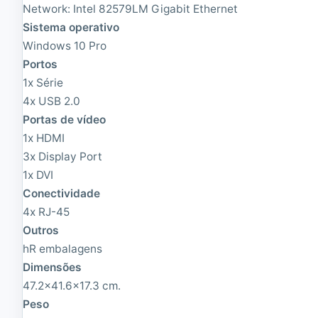
Network: Intel 82579LM Gigabit Ethernet
o
o
n
n
Sistema operativo
d
d
Windows 10 Pro
i
i
Portos
c
c
i
i
1x Série
o
o
4x USB 2.0
n
n
a
Portas de vídeo
a
d
d
1x HDMI
o
o
3x Display Port
|
X
1x DVI
e
Conectividade
o
4x RJ-45
n
Q
Outros
u
hR embalagens
a
Dimensões
d
C
47.2x41.6x17.3 cm.
o
Peso
r