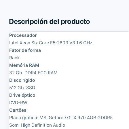
V
5
i
8
d
2
i
0
Descripción del producto
a
W
Q
o
u
Processador
r
a
k
Intel Xeon Six Core E5-2603 V3 1.6 GHz.
d
S
Fator de forma
r
t
o
a
Rack
M
t
Memória RAM
4
i
32 Gb. DDR4 ECC RAM
0
o
0
n
Disco rígido
0
T
512 Gb. SSD
8
o
Drive óptico
G
r
b
r
DVD-RW
.
e
Cartões
|
|
R
R
Placa gráfica: MSI Geforce GTX 970 4GB GDDR5
e
e
Som: High Definition Audio
c
c