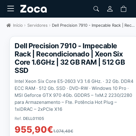
Início
Servidores
Dell Precision 7910 - Impecable Rack | Recondicionado | Xeon Six Core 1.6GHz
Dell Precision 7910 - Impecable
Rack | Recondicionado | Xeon Six
Core 1.6GHz | 32 GB RAM | 512 GB
SSD
Intel Xeon Six Core E5-2603 V3 1.6 GHz. · 32 Gb. DDR4
ECC RAM · 512 Gb. SSD · DVD-RW · Windows 10 Pro ·
MSI Geforce GTX 970 4Gb. GDDR5 – 1xM.2 2230/2280
para Armazenamento – Fte. Potência Hot Plug –
1xiDRAC – 2xPCIe X16
Ref.
DELL01105
955,90
€
1.074,48
€