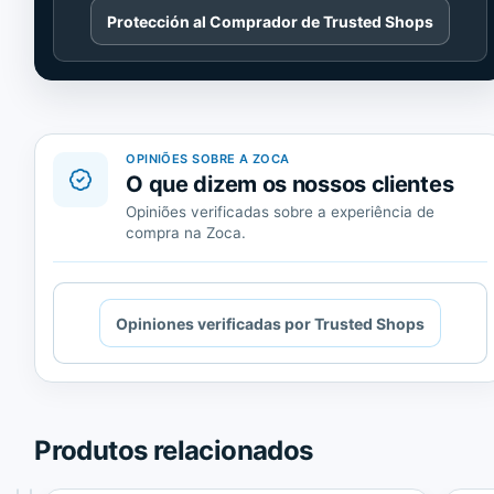
Cargando
Protección al Comprador de Trusted Shops
contenido
de
Trusted
Shops.
OPINIÕES SOBRE A ZOCA
O que dizem os nossos clientes
Opiniões verificadas sobre a experiência de
compra na Zoca.
Cargando
Opiniones verificadas por Trusted Shops
contenido
de
Trusted
Shops.
Produtos relacionados