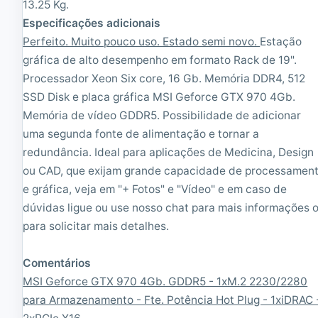
e
13.25 Kg.
3
Especificações adicionais
.
Perfeito. Muito pouco uso. Estado semi novo.
Estação
6
G
gráfica de alto desempenho em formato Rack de 19".
H
Processador Xeon Six core, 16 Gb. Memória DDR4, 512
z
SSD Disk e placa gráfica MSI Geforce GTX 970 4Gb.
|
1
Memória de vídeo GDDR5. Possibilidade de adicionar
6
uma segunda fonte de alimentação e tornar a
G
redundância. Ideal para aplicações de Medicina, Design
B
R
ou CAD, que exijam grande capacidade de processamen
A
e gráfica, veja em "+ Fotos" e "Vídeo" e em caso de
M
|
dúvidas ligue ou use nosso chat para mais informações 
5
para solicitar mais detalhes.
1
2
G
Comentários
B
MSI Geforce GTX 970 4Gb. GDDR5 - 1xM.2 2230/2280
S
para Armazenamento - Fte. Potência Hot Plug - 1xiDRAC 
S
D