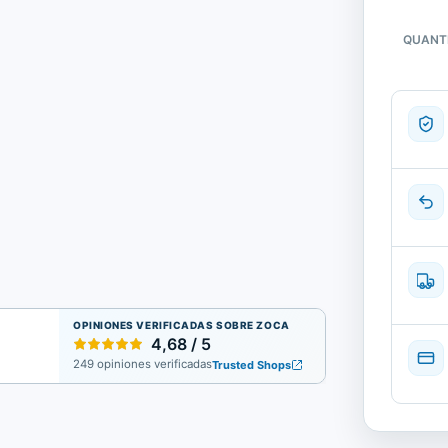
QUANT
Quantid
de
Consum
impress
Kyocera
Toner
TK-
895
Amarill
|
Novo
OPINIONES VERIFICADAS SOBRE ZOCA
4,68 / 5
249 opiniones verificadas
Trusted Shops