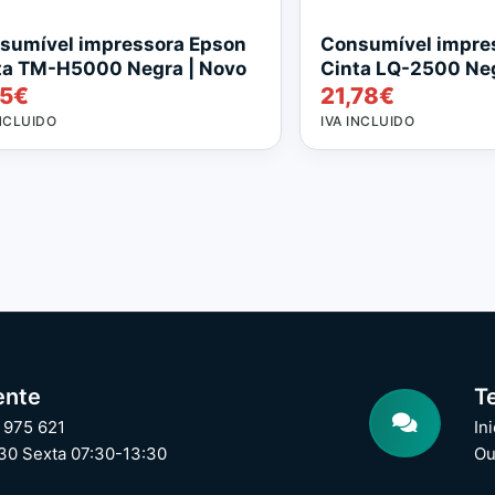
sumível impressora Epson
Consumível impre
ta TM-H5000 Negra | Novo
Cinta LQ-2500 Neg
05
€
21,78
€
INCLUIDO
IVA INCLUIDO
ente
T
 975 621
In
30 Sexta 07:30-13:30
Ou