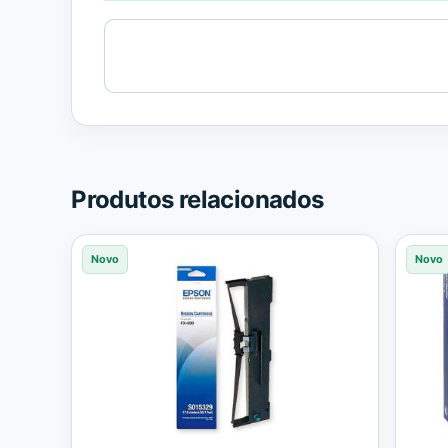
Cargando
contenido
de
Trusted
Shops.
Produtos relacionados
Novo
Novo