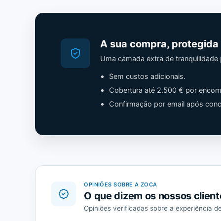
A sua compra, protegida
Uma camada extra de tranquilidade
Sem custos adicionais.
Cobertura até 2.500 € por encom
Confirmação por email após concl
OPINIÕES SOBRE A ZOCA
O que dizem os nossos client
Opiniões verificadas sobre a experiência 