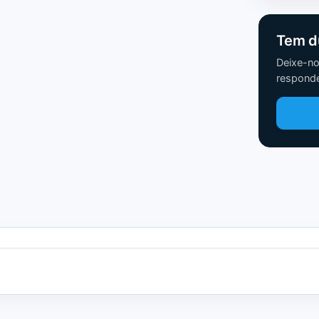
Tem d
Deixe-no
responde