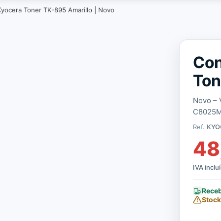
yocera Toner TK-895 Amarillo | Novo
Con
Ton
Novo – 
C8025M
Ref.
KYO
48
IVA inclu
Receb
Stock