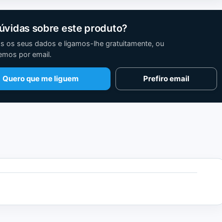
úvidas sobre este produto?
s os seus dados e ligamos-lhe gratuitamente, ou
mos por email.
Quero que me liguem
Prefiro email