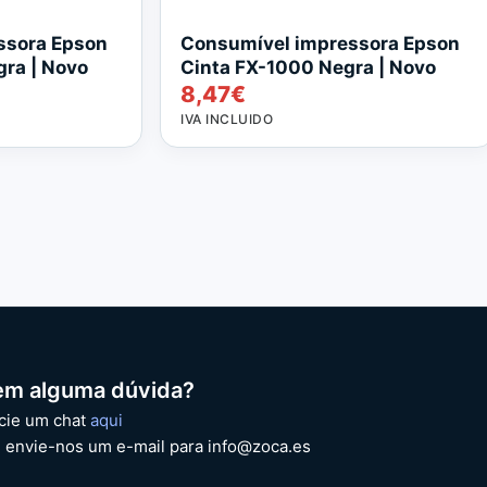
ssora Epson
Consumível impressora Epson
ra | Novo
Cinta FX-1000 Negra | Novo
8,47
€
IVA INCLUIDO
em alguma dúvida?
icie um chat
aqui
 envie-nos um e-mail para info@zoca.es