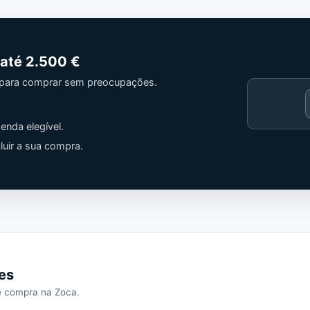
 até
2.500 €
 para comprar sem preocupações.
Cargando
contenido
enda elegível.
de
Trusted
uir a sua compra.
Shops.
es
de compra na Zoca.