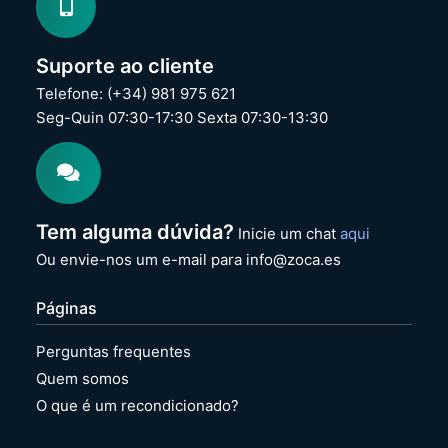
s
s
s
s
o
o
Suporte ao cliente
r
r
a
a
Telefone: (+34) 981 975 621
E
E
Seg-Quin 07:30-17:30 Sexta 07:30-13:30
p
p
s
s
o
o
n
n
C
C
i
i
Tem alguma dúvida?
Inicie um chat
aqui
n
n
t
t
Ou envie-nos um e-mail para info@zoca.es
a
a
F
F
Páginas
X
X
-
-
Perguntas frequentes
1
8
0
9
Quem somos
0
0
O que é um recondicionado?
0
N
N
e
e
g