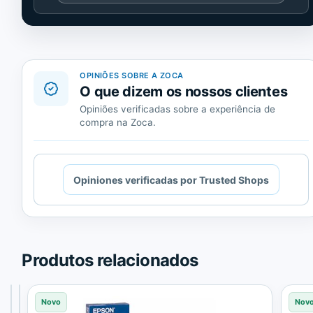
de
Trusted
Shops.
OPINIÕES SOBRE A ZOCA
O que dizem os nossos clientes
Opiniões verificadas sobre a experiência de
compra na Zoca.
Cargando
Opiniones verificadas por Trusted Shops
contenido
de
Trusted
Shops.
Produtos relacionados
Novo
Novo
Novo
Nov