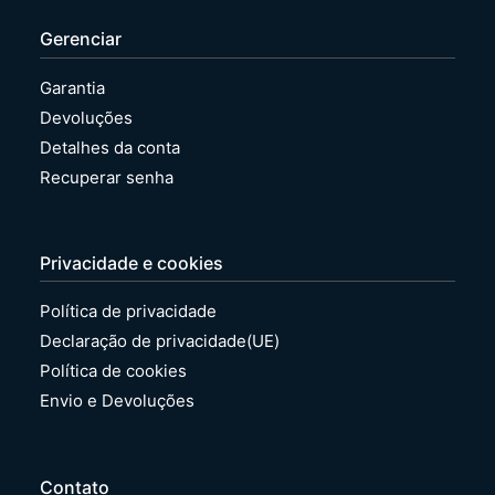
g
r
Gerenciar
r
a
a
|
|
N
Garantia
N
o
Devoluções
o
v
v
o
Detalhes da conta
o
Recuperar senha
Privacidade e cookies
Política de privacidade
Declaração de privacidade(UE)
Política de cookies
Envio e Devoluções
Contato