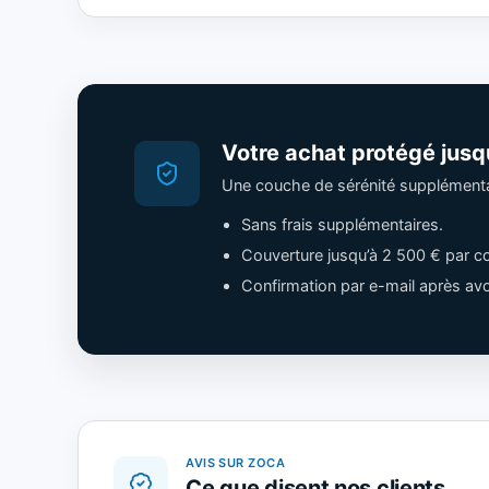
Votre achat protégé jusq
Une couche de sérénité supplémentair
Sans frais supplémentaires.
Couverture jusqu’à 2 500 € par c
Confirmation par e-mail après avoi
AVIS SUR ZOCA
Ce que disent nos clients