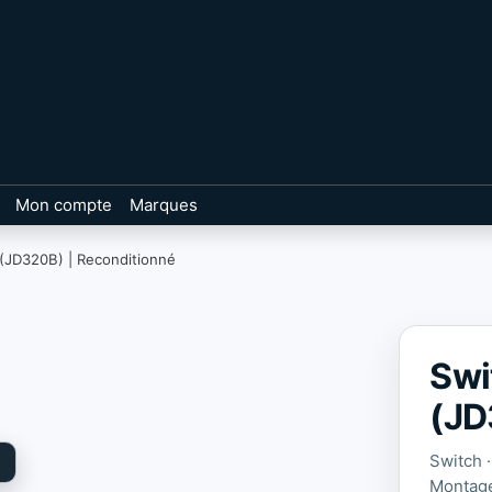
Mon compte
Marques
(JD320B) | Reconditionné
Swi
(JD
Switch 
Montage