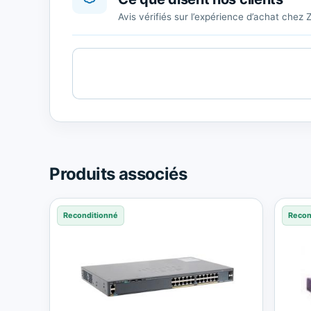
Avis vérifiés sur l’expérience d’achat chez 
Cargando
contenido
de
Trusted
Shops.
Produits associés
Reconditionné
Recon