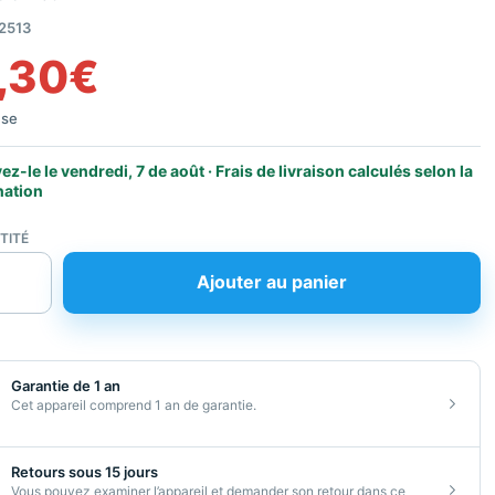
2513
,30
€
use
ez-le le vendredi, 7 de août · Frais de livraison calculés selon la
nation
TITÉ
é
Ajouter au panier
Garantie de 1 an
Cet appareil comprend 1 an de garantie.
B)
Retours sous 15 jours
tionné
Vous pouvez examiner l’appareil et demander son retour dans ce