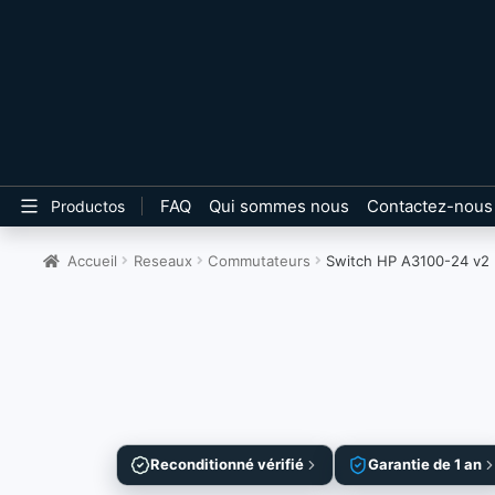
FAQ
Qui sommes nous
Contactez-nous
Productos
Accueil
Reseaux
Commutateurs
Switch HP A3100-24 v2 
Reconditionné vérifié
Garantie de 1 an