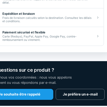
délai.
Expédition et livraison
Frais de livraison calculés selon la destination. Consultez les délais
et conditions.
Paiement sécurisé et flexible
Carte (Redsys), PayPal, Apple Pay, Google Pay, contre-
remboursement ou virement.
estions sur ce produit ?
nous vos coordonnées : nous vous appelons
ment ou vous répondons par e-mail.
Je souhaite être rappelé
Je préfère un e-mail