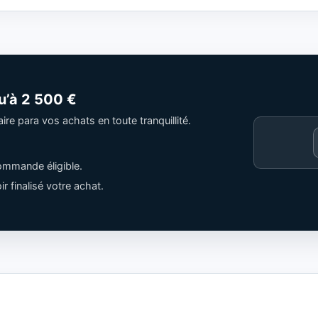
u’à
2 500 €
e para vos achats en toute tranquillité.
Cargando
contenido
ommande éligible.
de
Trusted
r finalisé votre achat.
Shops.