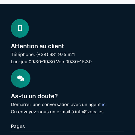
u
u
r
r
a
a
n
n
t
t
H
H
P
P
F
F
Attention au client
u
u
e
e
Téléphone: (+34) 981 975 621
n
n
Lun-jeu 09:30-19:30 Ven 09:30-15:30
t
t
e
e
A
A
l
l
i
i
m
m
As-tu un doute?
.
.
M
E
Démarrer une conversation avec un agent
ici
L
l
Ou envoyez-nous un e-mail à info@zoca.es
3
i
5
t
Pages
0
e
G
6