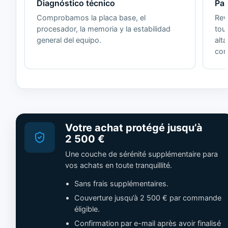
Diagnóstico técnico
Pan
Comprobamos la placa base, el
Revi
procesador, la memoria y la estabilidad
tou
general del equipo.
alt
cor
Votre achat protégé jusqu’à
2 500 €
Une couche de sérénité supplémentaire para
vos achats en toute tranquillité.
Sans frais supplémentaires.
Couverture jusqu’à 2 500 € par commande
éligible.
Confirmation par e-mail après avoir finalisé