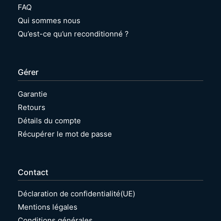
6
x
FAQ
R
x
Qui sommes nous
e
x
c
/
Qu’est-ce qu’un reconditionné ?
o
8
n
x
d
x
i
x
Gérer
t
R
i
e
Garantie
o
c
Retours
n
o
n
n
Détails du compte
é
d
Récupérer le mot de passe
i
t
i
o
Contact
n
n
é
Déclaration de confidentialité(UE)
Mentions légales
Conditions générales