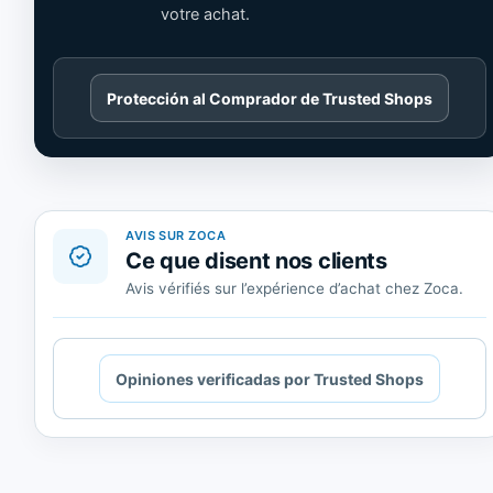
votre achat.
Cargando
Protección al Comprador de Trusted Shops
contenido
de
Trusted
Shops.
AVIS SUR ZOCA
Ce que disent nos clients
Avis vérifiés sur l’expérience d’achat chez Zoca.
Cargando
Opiniones verificadas por Trusted Shops
contenido
de
Trusted
Shops.