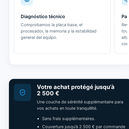
Diagnóstico técnico
Pan
Comprobamos la placa base, el
Revi
procesador, la memoria y la estabilidad
tou
general del equipo.
alt
cor
Votre achat protégé jusqu’à
2 500 €
Une couche de sérénité supplémentaire para
vos achats en toute tranquillité.
Sans frais supplémentaires.
Couverture jusqu’à 2 500 € par commande