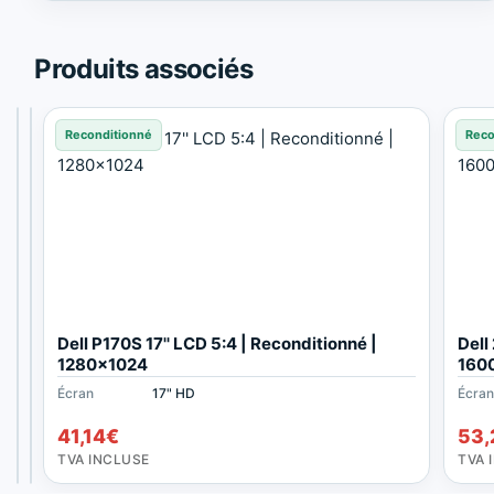
Trusted
Shops.
Produits associés
Reconditionné
Reconditionné
Reconditionné
Reco
S
S
Dell P170S 17'' LCD 5:4 | Reconditionné |
Dell
a
a
1280x1024
160
m
m
Écran
Écran
Écran
20" Full HD
17" HD
17" HD
Écra
s
s
47,19
35,09
€
€
u
u
41,14
€
53,
TVA
TVA
n
n
INCLUSE
INCLUSE
TVA INCLUSE
TVA 
g
g
S
7