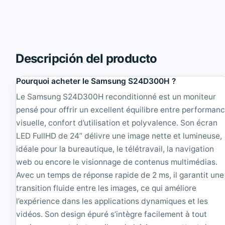
y
1
n
0
c
N
M
1
a
7
s
'
Descripción del producto
t
'
e
T
Pourquoi acheter le Samsung S24D300H ?
r
F
2
T
Le Samsung S24D300H reconditionné est un moniteur
0
4
pensé pour offrir un excellent équilibre entre performan
4
:
B
3
visuelle, confort d’utilisation et polyvalence. Son écran
M
|
LED FullHD de 24’’ délivre une image nette et lumineuse,
2
R
idéale pour la bureautique, le télétravail, la navigation
0
e
'
c
web ou encore le visionnage de contenus multimédias.
'
o
Avec un temps de réponse rapide de 2 ms, il garantit une
T
n
transition fluide entre les images, ce qui améliore
F
d
T
i
l’expérience dans les applications dynamiques et les
4
t
vidéos. Son design épuré s’intègre facilement à tout
:
i