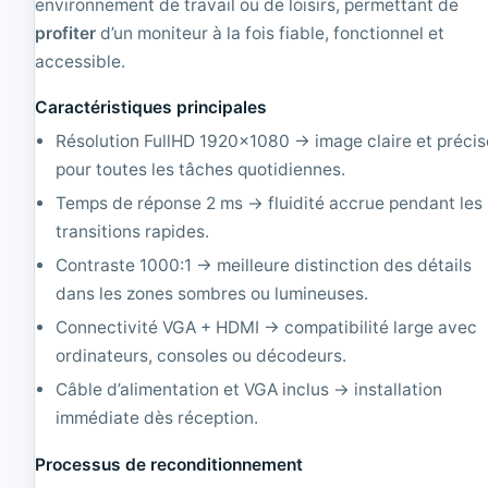
3
environnement de travail ou de loisirs, permettant de
o
|
n
profiter
d’un moniteur à la fois fiable, fonctionnel et
R
n
accessible.
e
é
c
|
Caractéristiques principales
o
1
n
2
Résolution FullHD 1920×1080 → image claire et précis
d
8
pour toutes les tâches quotidiennes.
i
0
t
x
Temps de réponse 2 ms → fluidité accrue pendant les
i
1
transitions rapides.
o
0
n
2
Contraste 1000:1 → meilleure distinction des détails
n
4
dans les zones sombres ou lumineuses.
é
|
Connectivité VGA + HDMI → compatibilité large avec
1
ordinateurs, consoles ou décodeurs.
6
0
Câble d’alimentation et VGA inclus → installation
0
immédiate dès réception.
x
1
2
Processus de reconditionnement
0