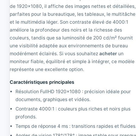
2
R
de 1920×1080, il affiche des images nettes et détaillées,
0
e
'
c
parfaites pour la bureautique, les tableaux, le multitâche
'
o
et le multimédia léger. Son contraste élevé de 4000:1
T
n
améliore la profondeur des noirs et la richesse des
F
d
T
i
couleurs, tandis que sa luminosité de 200 cd/m² fournit
4
t
une visibilité adaptée aux environnements de bureau
:
i
3
modérément éclairés. Si vous souhaitez
o
acheter
un
|
n
moniteur fiable, équilibré et simple à intégrer, ce modèle
R
n
représente une excellente option.
e
é
c
|
Caractéristiques principales
o
1
n
2
Résolution FullHD 1920×1080 : précision idéale pour
d
8
documents, graphiques et vidéos.
i
0
t
x
Contraste 4000:1 : couleurs plus riches et noirs plus
i
1
profonds.
o
0
n
2
Temps de réponse 4 ms : transitions rapides et fluides
n
4
é
Angles de vision 178°/178° : image stable sous presqu