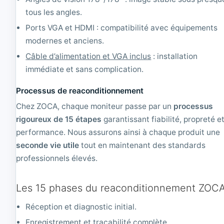
|
tous les angles.
1
6
Ports VGA et HDMI : compatibilité avec équipements
0
modernes et anciens.
0
x
Câble d’alimentation et VGA inclus
: installation
1
immédiate et sans complication.
2
0
Processus de reaconditionnement
0
Chez ZOCA, chaque moniteur passe par un
processus
rigoureux de 15 étapes
garantissant fiabilité, propreté e
performance. Nous assurons ainsi à chaque produit une
seconde vie utile
tout en maintenant des standards
professionnels élevés.
Les 15 phases du reaconditionnement ZOC
Réception et diagnostic initial.
Enregistrement et traçabilité complète.