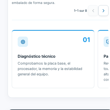
embalado de forma segura.
1–1 sur 8
01
Diagnóstico técnico
Pan
Comprobamos la placa base, el
Revi
procesador, la memoria y la estabilidad
tou
general del equipo.
alt
cor