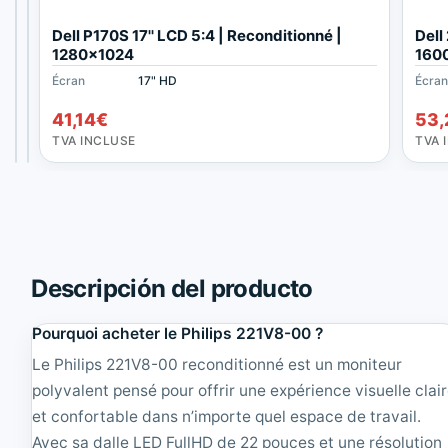
S
S
Dell P170S 17'' LCD 5:4 | Reconditionné |
Dell
a
a
1280x1024
160
m
m
Écran
Écran
Écran
20" Full HD
17" HD
17" HD
Écra
s
s
47,19
35,09
€
€
u
u
41,14
€
53,
TVA
TVA
n
n
INCLUSE
INCLUSE
TVA INCLUSE
TVA 
g
g
S
7
y
1
n
0
c
N
M
1
a
7
s
'
Descripción del producto
t
'
e
T
Pourquoi acheter le Philips 221V8-00 ?
r
F
2
T
Le Philips 221V8-00 reconditionné est un moniteur
0
4
polyvalent pensé pour offrir une expérience visuelle clai
4
:
B
3
et confortable dans n’importe quel espace de travail.
M
|
Avec sa dalle LED FullHD de 22 pouces et une résolution