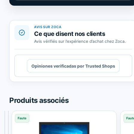
de
Trusted
Shops.
AVIS SUR ZOCA
Ce que disent nos clients
Avis vérifiés sur l’expérience d’achat chez Zoca.
Cargando
Opiniones verificadas por Trusted Shops
contenido
de
Trusted
Shops.
Produits associés
Faute
Faute
Faute
Faut