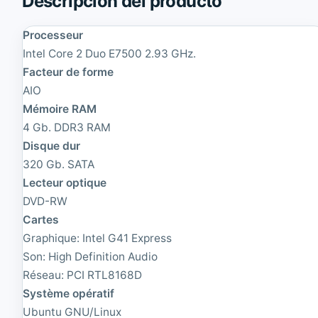
Descripción del producto
R
2
a
4
c
Processeur
'
k
'
Intel Core 2 Duo E7500 2.93 GHz.
|
A
Facteur de forme
F
I
a
O
AIO
u
|
Mémoire RAM
t
F
4 Gb. DDR3 RAM
e
a
|
u
Disque dur
X
t
320 Gb. SATA
e
e
Lecteur optique
o
|
n
C
DVD-RW
S
o
Cartes
i
r
x
e
Graphique: Intel G41 Express
C
i
Son: High Definition Audio
o
5
Réseau: PCI RTL8168D
r
3
e
.
Système opératif
1
2
Ubuntu GNU/Linux