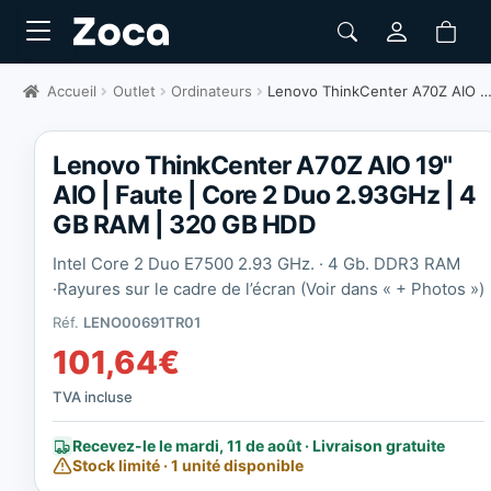
Accueil
Outlet
Ordinateurs
Lenovo ThinkCenter A70Z AIO 19" AIO | Faute
Lenovo ThinkCenter A70Z AIO 19"
AIO | Faute | Core 2 Duo 2.93GHz | 4
GB RAM | 320 GB HDD
Intel Core 2 Duo E7500 2.93 GHz. · 4 Gb. DDR3 RAM
·
Rayures sur le cadre de l’écran (Voir dans « + Photos »)
Réf.
LENO00691TR01
101,64
€
TVA incluse
Recevez-le le mardi, 11 de août · Livraison gratuite
Stock limité · 1 unité disponible