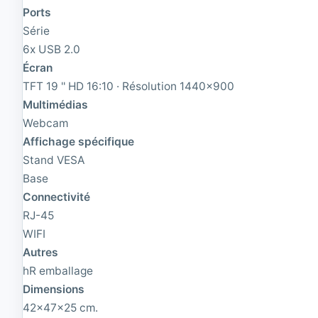
.
G
Ports
6
H
G
z
Série
H
|
6x USB 2.0
z
8
|
Écran
G
3
B
TFT 19 '' HD 16:10 · Résolution 1440x900
2
R
Multimédias
G
A
B
M
Webcam
R
|
Affichage spécifique
A
2
Stand VESA
M
5
|
6
Base
5
G
Connectivité
1
B
RJ-45
2
S
G
S
WIFI
B
D
Autres
S
M
S
2
hR emballage
D
Dimensions
42x47x25 cm.