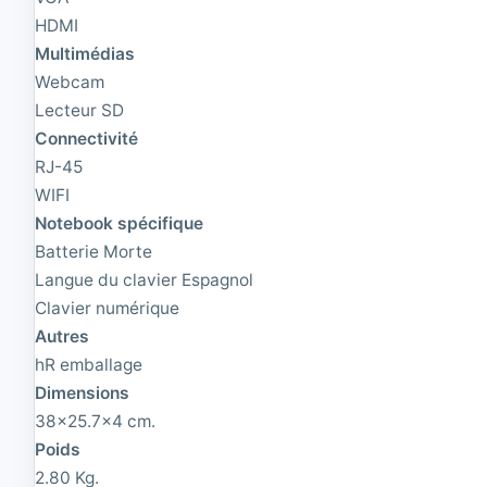
2
G
HDMI
G
B
B
R
Multimédias
S
A
Webcam
S
M
Lecteur SD
D
|
M
2
Connectivité
2
5
RJ-45
1
6
9
G
WIFI
2
B
Notebook spécifique
0
S
Batterie Morte
x
S
1
D
Langue du clavier Espagnol
0
M
Clavier numérique
8
2
Autres
0
1
9
hR emballage
2
Dimensions
0
38x25.7x4 cm.
x
1
Poids
0
2.80 Kg.
8