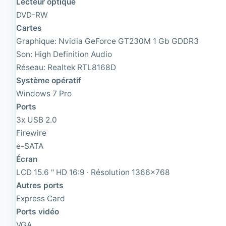
Lecteur optique
|
'
DVD-RW
C
|
Cartes
o
F
r
a
Graphique: Nvidia GeForce GT230M 1 Gb GDDR3
e
u
Son: High Definition Audio
i
t
7
e
Réseau: Realtek RTL8168D
1
|
Système opératif
.
C
Windows 7 Pro
8
o
G
r
Ports
H
e
3x USB 2.0
z
i
Firewire
|
7
8
2
e-SATA
G
.
Écran
B
8
R
LCD 15.6 '' HD 16:9 · Résolution 1366x768
G
A
H
Autres ports
M
z
Express Card
|
|
5
1
Ports vidéo
1
6
VGA