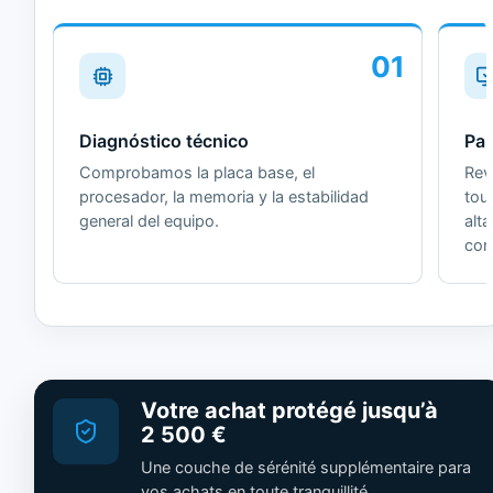
01
Diagnóstico técnico
Pan
Comprobamos la placa base, el
Revi
procesador, la memoria y la estabilidad
tou
general del equipo.
alt
cor
Votre achat protégé jusqu’à
2 500 €
Une couche de sérénité supplémentaire para
vos achats en toute tranquillité.