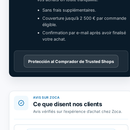
Sans frais supplémentaires.
Couverture jusqu’à 2 500 € par commande
éligible.
Confirmation par e-mail après avoir finalisé
votre achat.
Cargando
Protección al Comprador de Trusted Shops
contenido
de
Trusted
Shops.
AVIS SUR ZOCA
Ce que disent nos clients
Avis vérifiés sur l’expérience d’achat chez Zoca.