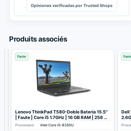
Cargando
Opiniones verificadas por Trusted Shops
contenido
de
Trusted
Shops.
Produits associés
Faute
Faute
Faute
Faut
D
L
Lenovo ThinkPad T580-Doble Batería 15.5''
Dell
e
e
| Faute | Core i5 1.7GHz | 16 GB RAM | 256 GB
2.6G
l
n
SSD M2 1920x1080
192
Processeur
Processeur
Processeur
Intel Core i7-10510U
Intel Core i7 1165G7
Intel Core i5-8350U
Proce
l
o