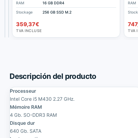
I
v
RAM
RAM
RAM
8 GB DDR4
16 GB DDR4
16 GB DDR4
RAM
n
o
Stockage
Stockage
Stockage
512 GB SSD M.2
256 GB SSD M.2
256 GB SSD M.2
Stoc
s
T
486,42
493,68
€
€
p
h
359,37
€
747
i
i
TVA
TVA
INCLUSE
INCLUSE
TVA INCLUSE
TVA 
r
n
o
k
n
P
5
a
5
d
9
L
0
1
1
3
Descripción del producto
5
Y
.
o
6
Processeur
g
'
a
Intel Core i5 M430 2.27 GHz.
'
G
Mémoire RAM
|
2
F
1
4 Gb. SO-DDR3 RAM
a
3
Disque dur
u
.
640 Gb. SATA
t
2
e
'