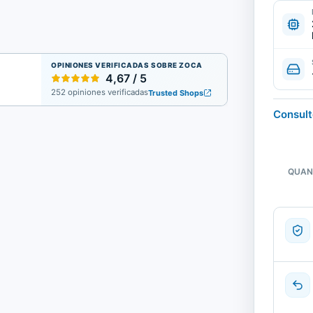
OPINIONES VERIFICADAS SOBRE ZOCA
4,67 / 5
252 opiniones verificadas
Trusted Shops
Consulte
QUAN
quantit
de
Dell
PowerE
R410-
Barebo
Rack
|
Recondi