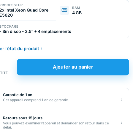
PROCESSEUR
RAM
2x Intel Xeon Quad Core
4 GB
E5620
STOCKAGE
- Sin disco - 3.5'' + 4 emplacements
r l’état du produit
Ajouter au panier
TITÉ
é
dge
Garantie de 1 an
Cet appareil comprend 1 an de garantie.
ne
Retours sous 15 jours
Vous pouvez examiner l’appareil et demander son retour dans ce
délai.
tionné