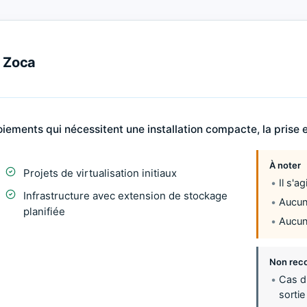
e Zoca
ements qui nécessitent une installation compacte, la prise e
À noter
Projets de virtualisation initiaux
Il s'a
Infrastructure avec extension de stockage
Aucun 
planifiée
Aucun 
Non rec
Cas d'
sortie