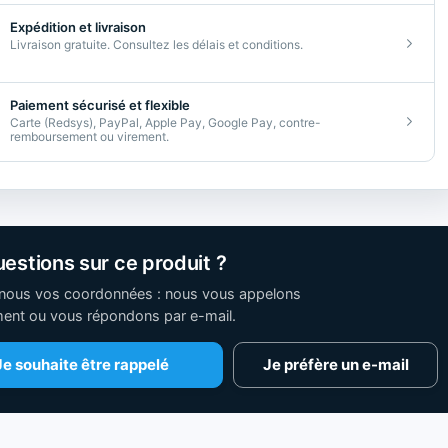
Expédition et livraison
Livraison gratuite. Consultez les délais et conditions.
Paiement sécurisé et flexible
Carte (Redsys), PayPal, Apple Pay, Google Pay, contre-
remboursement ou virement.
estions sur ce produit ?
nous vos coordonnées : nous vous appelons
ment ou vous répondons par e-mail.
Je souhaite être rappelé
Je préfère un e-mail