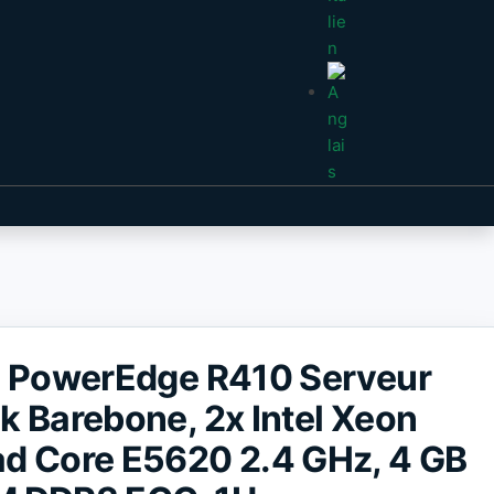
l PowerEdge R410 Serveur
k Barebone, 2x Intel Xeon
d Core E5620 2.4 GHz, 4 GB