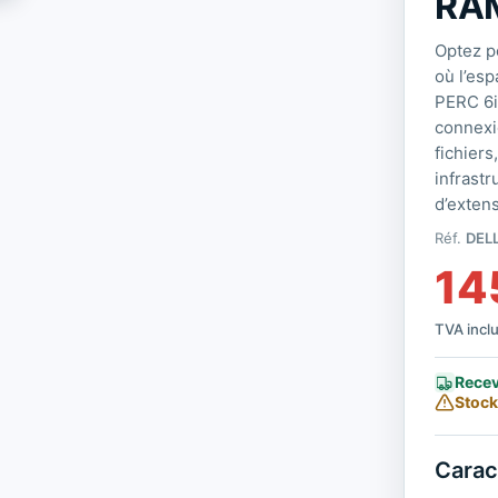
RAM
Optez p
où l’es
PERC 6i
connexi
fichier
infrastr
d’extens
Réf.
DEL
14
TVA incl
Recev
Stock 
Carac