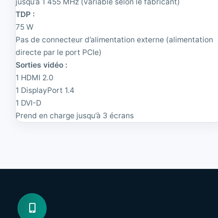
jusqu’à 1 455 MHz (variable selon le fabricant)
e
n
c
d
TDP :
o
i
75 W
n
t
Pas de connecteur d’alimentation externe (alimentation
d
i
i
o
directe par le port PCIe)
t
n
Sorties vidéo :
i
n
o
1 HDMI 2.0
é
n
|
1 DisplayPort 1.4
n
X
1 DVI-D
é
e
o
Prend en charge jusqu’à 3 écrans
n
Q
u
a
d
C
o
r
e
3
.