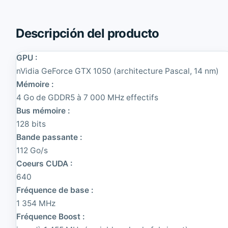
n
8
V
2
i
0
Descripción del producto
d
W
i
o
a
GPU :
r
Q
k
nVidia GeForce GTX 1050 (architecture Pascal, 14 nm)
u
S
Mémoire :
a
t
d
a
4 Go de GDDR5 à 7 000 MHz effectifs
r
t
Bus mémoire :
o
i
128 bits
M
o
4
n
Bande passante :
0
T
112 Go/s
0
o
Coeurs CUDA :
0
u
8
r
640
G
|
Fréquence de base :
b
R
.
e
1 354 MHz
|
c
Fréquence Boost :
R
o