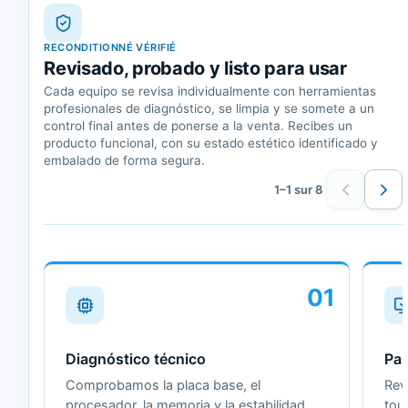
RECONDITIONNÉ VÉRIFIÉ
Revisado, probado y listo para usar
Cada equipo se revisa individualmente con herramientas
profesionales de diagnóstico, se limpia y se somete a un
control final antes de ponerse a la venta. Recibes un
producto funcional, con su estado estético identificado y
embalado de forma segura.
1–1 sur 8
01
Diagnóstico técnico
Pan
Comprobamos la placa base, el
Revi
procesador, la memoria y la estabilidad
tou