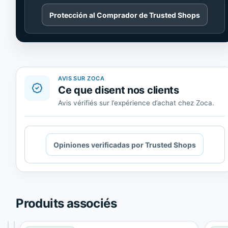
Cargando
Protección al Comprador de Trusted Shops
contenido
de
Trusted
Shops.
AVIS SUR ZOCA
Ce que disent nos clients
Avis vérifiés sur l’expérience d’achat chez Zoca.
Cargando
Opiniones verificadas por Trusted Shops
contenido
de
Trusted
Shops.
Produits associés