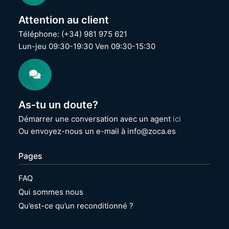
6
G
Attention au client
H
Téléphone: (+34) 981 975 621
z
Lun-jeu 09:30-19:30 Ven 09:30-15:30
|
1
6
G
B
R
As-tu un doute?
A
M
Démarrer une conversation avec un agent
ici
|
Ou envoyez-nous un e-mail à info@zoca.es
5
1
2
Pages
G
B
FAQ
S
Qui sommes nous
S
D
Qu’est-ce qu’un reconditionné ?