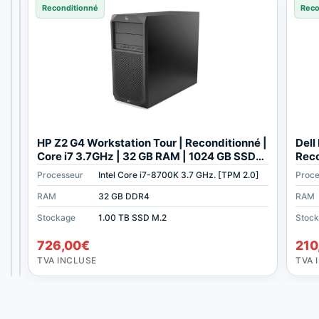
Reconditionné
Reconditionné
Reconditionné
Reco
C
D
HP Z2 G4 Workstation Tour | Reconditionné |
Dell
a
e
Core i7 3.7GHz | 32 GB RAM | 1024 GB SSD
Reco
r
l
M2
GB 
Processeur
Processeur
Intel Xeon Quad Core W-2123
Intel Core i7-8700K 3.7 GHz. [TPM 2.0]
Proce
t
l
e
P
RAM
RAM
16 GB DDR4
32 GB DDR4
RAM
g
r
Stockage
Stockage
512 GB SSD
1.00 TB SSD M.2
Stoc
r
e
192,39
233,53
€
€
a
c
726,00
€
210
p
i
TVA
TVA
INCLUSE
INCLUSE
TVA INCLUSE
TVA 
h
s
i
i
q
o
u
n
e
5