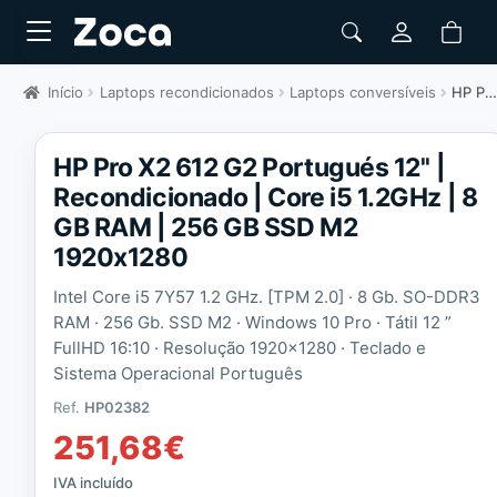
Início
Laptops recondicionados
Laptops conversíveis
HP Pro X2 612 G2 Portugués 12" | Recondicionado
HP Pro X2 612 G2 Portugués 12'' |
Recondicionado | Core i5 1.2GHz | 8
GB RAM | 256 GB SSD M2
1920x1280
Intel Core i5 7Y57 1.2 GHz. [TPM 2.0] · 8 Gb. SO-DDR3
RAM · 256 Gb. SSD M2 · Windows 10 Pro · Tátil 12 ”
FullHD 16:10 · Resolução 1920×1280 ·
Teclado e
Sistema Operacional Português
Ref.
HP02382
251,68
€
IVA incluído