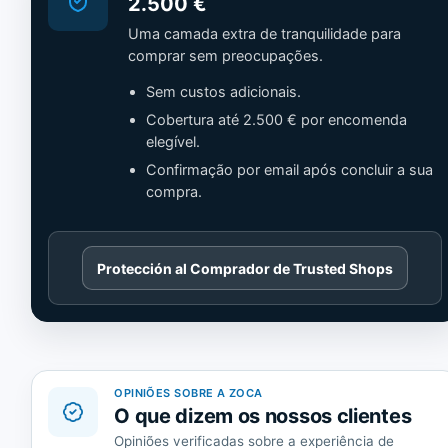
2.500 €
Uma camada extra de tranquilidade para
comprar sem preocupações.
Sem custos adicionais.
Cobertura até 2.500 € por encomenda
elegível.
Confirmação por email após concluir a sua
compra.
Cargando
Protección al Comprador de Trusted Shops
contenido
de
Trusted
Shops.
OPINIÕES SOBRE A ZOCA
O que dizem os nossos clientes
Opiniões verificadas sobre a experiência de