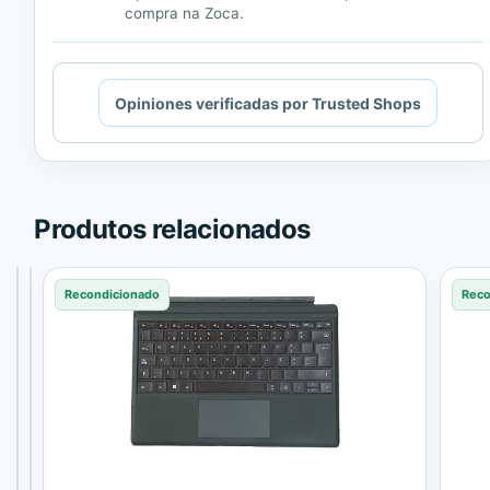
compra na Zoca.
Cargando
Opiniones verificadas por Trusted Shops
contenido
de
Trusted
Shops.
Produtos relacionados
Recondicionado
Recondicionado
Recondicionado
Reco