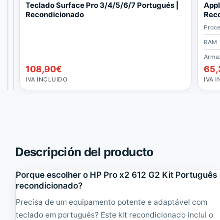
I
T
Teclado Surface Pro 3/4/5/6/7 Portugués |
Appl
n
e
Recondicionado
Reco
t
c
GB 
Proc
e
l
r
a
RAM
O
n
d
72,60
€
a
o
preço
O
68,97
108,90
€
€
108,90
€
65,
t
S
original
preço
IVA
IVA
i
u
INCLUIDO
INCLUIDO
IVA INCLUIDO
IVA 
era:
atual
o
r
72,60€.
é:
n
f
68,97€.
a
a
l
c
S
e
u
P
r
r
Descripción del producto
f
o
a
E
c
s
Porque escolher o HP Pro x2 612 G2 Kit Português
e
p
recondicionado?
P
a
r
ñ
Precisa de um equipamento potente e adaptável com
o
o
teclado em português? Este kit recondicionado inclui o
3
l