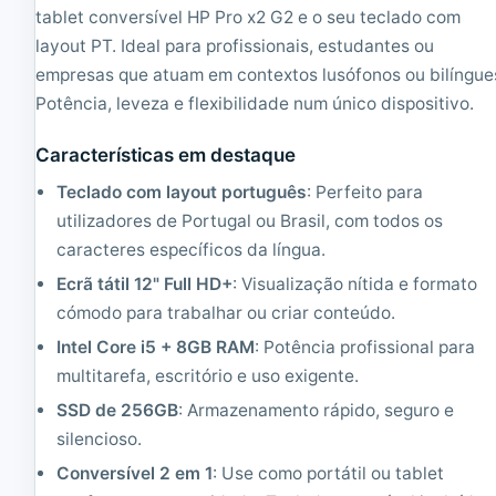
tablet conversível HP Pro x2 G2 e o seu teclado com
/
|
4
R
layout PT. Ideal para profissionais, estudantes ou
/
e
empresas que atuam em contextos lusófonos ou bilíngue
5
c
Potência, leveza e flexibilidade num único dispositivo.
/
o
6
n
/
d
Características em destaque
7
i
K
c
Teclado com layout português
: Perfeito para
e
i
utilizadores de Portugal ou Brasil, com todos os
y
o
caracteres específicos da língua.
b
n
o
a
Ecrã tátil 12" Full HD+
: Visualização nítida e formato
a
d
cómodo para trabalhar ou criar conteúdo.
r
o
d
Intel Core i5 + 8GB RAM
: Potência profissional para
|
multitarefa, escritório e uso exigente.
R
e
SSD de 256GB
: Armazenamento rápido, seguro e
c
silencioso.
o
n
Conversível 2 em 1
: Use como portátil ou tablet
d