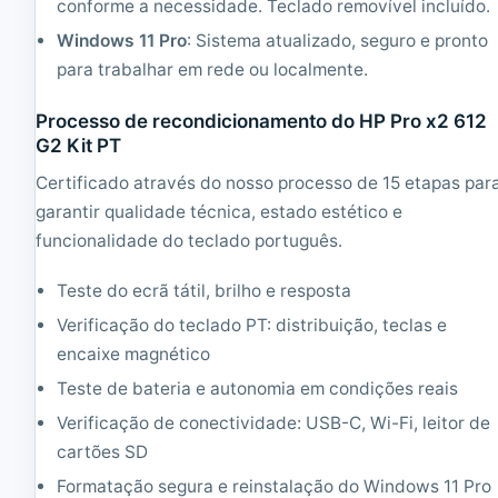
conforme a necessidade. Teclado removível incluído.
i
c
Windows 11 Pro
: Sistema atualizado, seguro e pronto
i
para trabalhar em rede ou localmente.
o
n
a
Processo de recondicionamento do HP Pro x2 612
d
G2 Kit PT
o
Certificado através do nosso processo de 15 etapas par
garantir qualidade técnica, estado estético e
funcionalidade do teclado português.
Teste do ecrã tátil, brilho e resposta
Verificação do teclado PT: distribuição, teclas e
encaixe magnético
Teste de bateria e autonomia em condições reais
Verificação de conectividade: USB-C, Wi-Fi, leitor de
cartões SD
Formatação segura e reinstalação do Windows 11 Pro