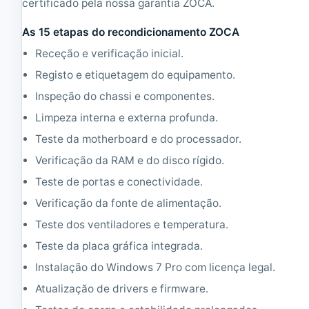
certificado pela nossa garantia ZOCA.
M
B
|
R
As 15 etapas do recondicionamento ZOCA
1
A
6
M
Receção e verificação inicial.
0
|
Registo e etiquetagem do equipamento.
G
-
B
S
Inspeção do chassi e componentes.
H
i
D
n
Limpeza interna e externa profunda.
D
d
Teste da motherboard e do processador.
i
s
Verificação da RAM e do disco rígido.
c
o
Teste de portas e conectividade.
-
Verificação da fonte de alimentação.
Teste dos ventiladores e temperatura.
Teste da placa gráfica integrada.
Instalação do Windows 7 Pro com licença legal.
Atualização de drivers e firmware.