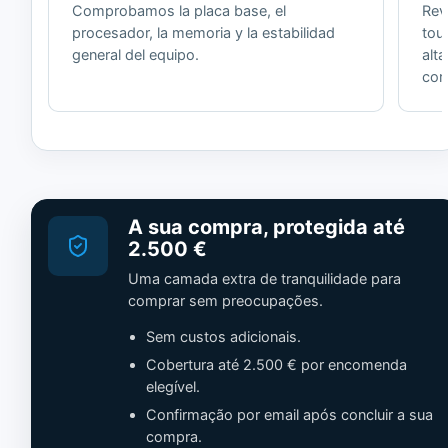
Comprobamos la placa base, el
Revi
procesador, la memoria y la estabilidad
tou
general del equipo.
alt
cor
A sua compra, protegida até
2.500 €
Uma camada extra de tranquilidade para
comprar sem preocupações.
Sem custos adicionais.
Cobertura até 2.500 € por encomenda
elegível.
Confirmação por email após concluir a sua
compra.