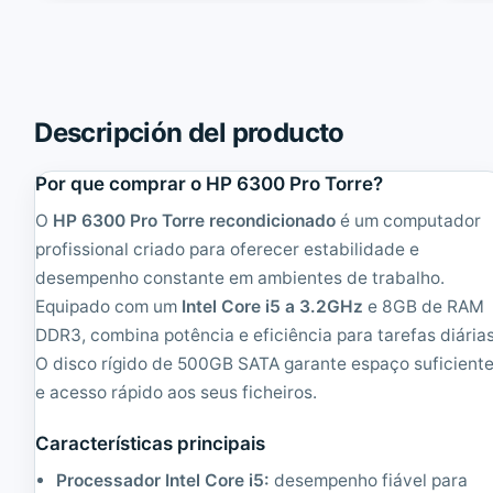
era:
é:
C
8
142,78€.
128,26€.
e
0
n
0
t
G
r
1
e
B
Descripción del producto
M
a
9
r
Por que comprar o HP 6300 Pro Torre?
0
e
S
b
O
HP 6300 Pro Torre recondicionado
é um computador
F
o
F
n
profissional criado para oferecer estabilidade e
|
e
desempenho constante em ambientes de trabalho.
R
S
Equipado com um
Intel Core i5 a 3.2GHz
e 8GB de RAM
e
F
c
F
DDR3, combina potência e eficiência para tarefas diárias
o
|
O disco rígido de 500GB SATA garante espaço suficient
n
R
e acesso rápido aos seus ficheiros.
d
e
i
c
c
o
Características principais
i
n
o
d
Processador Intel Core i5:
desempenho fiável para