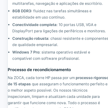
n
i
multitarefas, navegação e aplicações de escritório.
a
c
d
i
8GB DDR3:
fluidez nas tarefas simultâneas e
o
o
estabilidade em uso contínuo.
|
n
C
a
Conectividade completa:
10 portas USB, VGA e
o
d
DisplayPort para ligações de periféricos e monitores.
r
o
e
|
Construção robusta:
chassi resistente e componente
i
C
de qualidade empresarial.
3
o
2
r
Windows 7 Pro:
sistema operativo estável e
.
e
compatível com software profissional.
9
i
3
5
Processo de recondicionamento
G
3
H
.
Na ZOCA, cada torre HP passa por um
processo rigoros
z
2
|
G
de 15 etapas
que asseguram o funcionamento perfeito e
4
H
o melhor aspeto possível. Os nossos técnicos
G
z
inspecionam, limpam e atualizam cada unidade para
B
|
R
8
garantir que funcione como nova. Todo o processo é
A
G