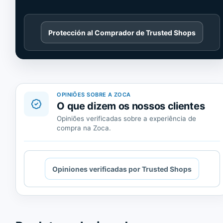
Cargando
Protección al Comprador de Trusted Shops
contenido
de
Trusted
Shops.
OPINIÕES SOBRE A ZOCA
O que dizem os nossos clientes
Opiniões verificadas sobre a experiência de
compra na Zoca.
Cargando
Opiniones verificadas por Trusted Shops
contenido
de
Trusted
Shops.