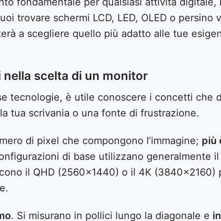
nto fondamentale per qualsiasi attività digitale,
puoi trovare schermi LCD, LED, OLED o persino 
terà a scegliere quello più adatto alle tue esige
i nella scelta di un monitor
se tecnologie, è utile conoscere i concetti che
a tua scrivania o una fonte di frustrazione.
 numero di pixel che compongono l’immagine;
più 
configurazioni di base utilizzano generalmente i
scono il QHD (2560×1440) o il 4K (3840×2160) 
e.
rmo
. Si misurano in pollici lungo la diagonale e
i