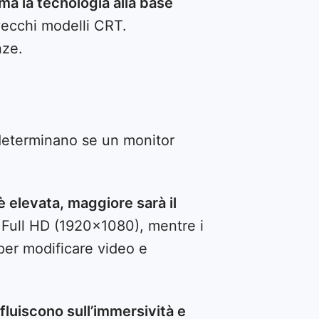
ma la tecnologia alla base
vecchi modelli CRT.
nze.
 determinano se un monitor
è elevata, maggiore sarà il
l Full HD (1920×1080), mentre i
per modificare video e
nfluiscono sull’immersività e