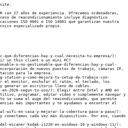
munes del rack: corriente eléctrica, refrigeración y cableado estructurado. Su objetivo es simple y estratégico: máxima densidad, orden y mantenimiento fácil en salas técnicas y centros de datos.
- [¿Qué diferencias hay entre un servidor rack y un servidor en torre?](https://zoca.es/que-diferencias-hay-entre-un-servidor-rack-y-un-servidor-en-torre/): Elegir entre un servidor rack y un servidor en formato torre es una de las prim