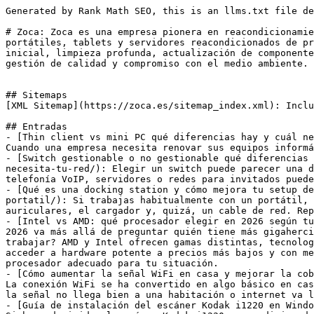
Generated by Rank Math SEO, this is an llms.txt file designed to help LLMs better understand and index this website.

# Zoca: Zoca es una empresa pionera en reacondicionamiento y venta de equipos informáticos certificada por AENOR con 27 años de experiencia. Ofrecemos ordenadores, portátiles, tablets y servidores reacondicionados de primeras marcas a precios accesibles. Nuestro riguroso proceso de reacondicionamiento incluye diagnóstico inicial, limpieza profunda, actualización de componentes y pruebas de calidad exhaustivas. Contamos con certificaciones ISO 9001 e ISO 14001 que garantizan nuestra gestión de calidad y compromiso con el medio ambiente. Envío gratuito en pedidos superiores a 40€ y servicio técnico especializado propio.


## Sitemaps
[XML Sitemap](https://zoca.es/sitemap_index.xml): Includes all crawlable and indexable pages.

## Entradas
- [Thin client vs mini PC qué diferencias hay y cuál necesita tu empresa](https://zoca.es/thin-client-vs-mini-pc-que-diferencias-hay-y-cual-necesita-tu-empresa/): Cuando una empresa necesita renovar sus equipos informáticos, es habitual que aparezca una duda: ¿es mejor elegir un thin client o un mini PC?
- [Switch gestionable o no gestionable qué diferencias hay y cuál necesita tu red](https://zoca.es/switch-gestionable-o-no-gestionable-que-diferencias-hay-y-cual-necesita-tu-red/): Elegir un switch puede parecer una decisión sencilla hasta que la red empieza a crecer. La incorporación de nuevos puestos de trabajo, cámaras IP, telefonía VoIP, servidores o redes para invitados puede convertir un equipo inicialmente suficiente en una limitación para la empresa.
- [Qué es una docking station y cómo mejora tu setup de trabajo con portátil](https://zoca.es/que-es-una-docking-station-y-como-mejora-tu-setup-de-trabajo-con-portatil/): Si trabajas habitualmente con un portátil, seguramente te has encontrado en esta situación: conectar el monitor, enchufar el ratón, el teclado, los auriculares, el cargador y, quizá, un cable de red. Repetir este proceso cada día puede resultar poco práctico y generar un escritorio lleno de cables.
- [Intel vs AMD: qué procesador elegir en 2026 según tu uso](https://zoca.es/intel-vs-amd-que-procesador-elegir-en-2026-segun-tu-uso/): Elegir entre Intel y AMD en 2026 va más allá de preguntar quién tiene más gigahercios. La clave es qué piensas hacer: ¿jugar en 1080p competitivo, programar, editar vídeo o simplemente navegar y trabajar? AMD y Intel ofrecen gamas distintas, tecnologías únicas y políticas de actualización diferentes. A esto se suma el auge del reacondicionado, que permite acceder a hardware potente a precios más bajos y con menor impacto ambiental. En esta guía analizamos las diferencias más importantes y te ayudamos a encontrar el procesador adecuado para tu situación.
- [Cómo aumentar la señal WiFi en casa y mejorar la cobertura paso a paso](https://zoca.es/como-aumentar-la-senal-wifi-en-casa-y-mejorar-la-cobertura-paso-a-paso/): La conexión WiFi se ha convertido en algo básico en casa: trabajamos, estudiamos, vemos series, jugamos online y conectamos cada vez más dispositivos. Por eso, cuando la señal no llega bien a una habitación o internet va lento, la experiencia se vuelve frustrante.
- [Guía de instalación del escáner Kodak i1220 en Windows 10 y Windows 11](https://zoca.es/guia-de-instalacion-del-escaner-kodak-i1220-en-windows-10-y-windows-11/): Si has adquirido el escáner Kodak i1220 reacondicionado y necesitas ponerlo en funcionamiento, en esta guía encontrarás todos los pasos necesarios para instalar los controladores, configurar correctamente el software Kodak y comenzar a escanear documentos en pocos minutos.
- [Qué componentes tiene un PC y para qué sirve cada uno](https://zoca.es/que-componentes-tiene-un-pc-y-para-que-sirve-cada-uno/): Entender las partes de un ordenador ayuda mucho cuando quieres mejorar tu equipo, reparar una avería o simplemente saber qué estás comprando.
- [¿Portátil o sobremesa? Cómo decidir según uso y espacio](https://zoca.es/portatil-o-sobremesa-como-decidir-segun-uso-y-espacio/): Elegir entre portátil o sobremesa parece fácil hasta que empiezas a mirar modelos, procesadores, memoria RAM, pantallas, precios y “ofertas irresistibles” que no siempre encajan contigo. La duda real no es cuál es mejor en abstracto, sino qué ordenador comprar según tu forma de trabajar, estudiar, jugar o crear contenido.
- [Por qué cambiar de HDD a SSD transforma tu portátil](https://zoca.es/por-que-cambiar-de-hdd-a-ssd-transforma-tu-portatil/): Hay mejoras que se notan en una ficha técnica, y otras que se notan en cuanto enciendes el portátil. Cambiar de HDD a SSD pertenece claramente al segundo grupo. Es una de las actualizaciones más simples y más efect