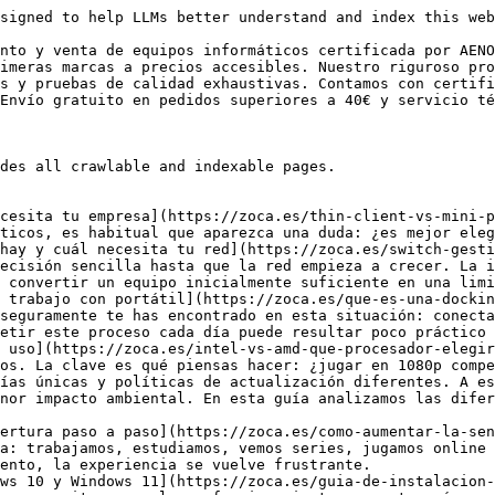
ivas para reducir tiempos de espera, acelerar el arranque y hacer que un equipo antiguo vuelva a rendir mejor.
- [Consejos para elegir que portátil comprar en 2026](https://zoca.es/consejos-para-elegir-que-portatil-comprar-en-2026/): Cuando alguien busca qué portátil comprar, suele intentar encontrar “el mejor portátil”. Sin embargo, la realidad es que no existe un modelo perfecto para todo el mundo. El portátil adecuado siempre depende del uso que vayas a darle.
- [Mejores opciones para montar un setup de teletrabajo](https://zoca.es/mejores-opciones-para-montar-un-setup-de-teletrabajo/): El teletrabajo ya forma parte de la rutina de muchas empresas y profesionales. Sin embargo, no siempre se presta atención al entorno desde el que se trabaja.
- [¿Qué significa refurbished? Guía completa para comprar reacondicionados con garantía](https://zoca.es/que-significa-refurbished-guia-completa-para-comprar-reacondicionados-con-garantia/): Cada vez que buscas un portátil, un iMac o un smartphone, aparece una palabra que puede generar dudas: refurbished. Para algunos suena a “usado”, para otros a “reparado” y para muchos simplemente es un término poco claro.
- [¿Qué es un TPV, cuándo invertir en uno y qué tipos existen?](https://zoca.es/que-es-un-tpv-cuando-invertir-en-uno-y-que-tipos-existen/): TPV significa Terminal Punto de Venta (del inglés Point of Sale o POS). Es una solución que permite gestionar y ejecutar las ventas de un comercio o negocio, integrando tanto hardware como software para cubrir las operaciones de venta de forma eficiente, segura y automatizada.
- [¿Qué es OpenClaw y por qué necesitas un mini PC reacondicionado para tu asistente de IA?](https://zoca.es/que-es-openclaw-y-por-que-necesitas-un-mini-pc-reacondicionado-para-tu-asistente-de-ia/): La evolución de la inteligencia artificial está desplazando el foco desde los asistentes conversacionales hacia sistemas capaces de ejecutar acciones reales. OpenClaw es uno de los proyectos que mejor representa este cambio: no se limita a responder preguntas, sino que actúa directamente sobre tu sistema, tus aplicaciones y tus flujos de trabajo.
- [¿Qué es un escáner, para qué sirve y qué tipos existen?](https://zoca.es/que-es-un-escaner-para-que-sirve-y-que-tipos-existen/): Un escáner es un dispositivo que convierte documentos, imágenes u otros elementos físicos en archivos digitales. Funciona mediante la captura de información con luz, analizando el contenido punto por punto para generar una imagen digital fiel al original, ya sea en blanco y negro o en color.&nbsp;
- [¿Qué es una Surface y qué tipos existen?](https://zoca.es/que-es-una-surface-y-que-tipos-existen/): Surface es la gama de dispositivos de Microsoft que integra hardware propio y Windows 11 para ofrecer equipos táctiles que funcionan como tablet y portátil en uno. A diferencia de una tablet Android o un iPad, una Surface ejecuta aplicaciones x86/x64 (Office completo, apps de diseño, IDEs, etc.) y se usa cómodamente con teclado/trackpad y ratón, además del tacto y el lápiz.
- [¿Qué es una tablet para captura de firmas?](https://zoca.es/que-es-una-tablet-para-captura-de-firmas/): La digitalización ya no es un proyecto “para más adelante”: es el estándar operativo en banca, notarías, retail y administración pública. En ese viaje paperless, la tablet para firmar documentos resuelve un punto crítico: convertir la firma manuscrita del cliente en un dato fiable, trazable y con sentido jurídico.
- [¿Cuál es el mejor portátil convertible que puedes comprar?](https://zoca.es/cual-es-el-mejor-portatil-convertible-que-puedes-comprar/): Un portátil convertible 2 en 1 combina un portátil tradicional con la flexibilidad de una tablet: pantalla táctil, modos de uso múltiples y (en muchos casos) lápiz digital. Si dudas entre un portátil “clásico” o un convertible, aquí desgranamos cuándo compensa, qué debes mirar (peso, procesador, batería, pantalla y lápiz) y qué modelos destacan hoy.
- [Tipos de impresoras y sus características](https://zoca.es/tipos-de-impresoras-y-sus-caracteristicas/): Un portátil convertible 2 en 1 combina lo mejor de dos mundos: la productividad de un portátil tradicional y la flexibilidad de una tablet. Pantalla táctil, distintos modos de uso y, en muchos casos, compatibilidad con lápiz digital. La pregunta no es si son “mejores”, sino cuándo realmente compensan frente a un portátil clásico.
- [¿Qué son los servidores en Rack y cómo funcionan?](https://zoca.es/que-son-los-servidores-en-rack-y-como-funcionan/): Los servidores en rack (o rack servers) son equipos creados para instalarse dentro de armarios estandarizados, casi siempre de 19”, aprovechando el espacio en vertical como si fuera una estantería tecnológica. Cada chasis ocupa una o varias unidades de altura (1U = 44,45 mm) y se integra con los recursos co